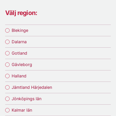
Välj region:
Blekinge
Dalarna
Gotland
Gävleborg
Halland
Jämtland Härjedalen
Jönköpings län
Kalmar län