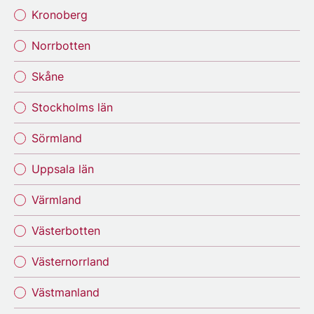
Kronoberg
Norrbotten
Skåne
Stockholms län
Sörmland
Uppsala län
Värmland
Västerbotten
Västernorrland
Västmanland