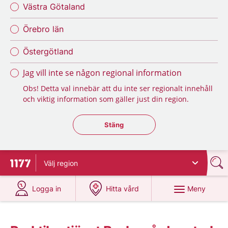
Västra Götaland
Örebro län
Östergötland
Jag vill inte se någon regional information
Obs! Detta val innebär att du inte ser regionalt innehåll
och viktig information som gäller just din region.
Stäng regionsväljaren
Stäng
Välj
region
Till startsidan för 1177
på 1177.se
på 1177.se
Meny
Logga in
Hitta vård