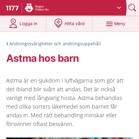
Du har valt region
Örebro län
.
Till startsidan för 1177
på 1177.se
på 1177.se
Meny
Logga in
Hitta vård
Andningssvårigheter och andningsuppehåll
Astma hos barn
Astma är en sjukdom i luftvägarna som gör att
det ibland blir svårt att andas. Det är också
vanligt med långvarig hosta. Astma behandlas
med olika sorters läkemedel som barnet får
andas in. Med rätt behandling minskar eller
försvinner oftast besvären.