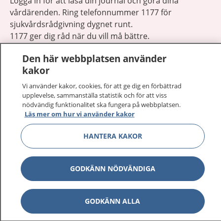
Logga in för att läsa din journal och göra dina
vårdärenden. Ring telefonnummer 1177 för
sjukvårdsrådgivning dygnet runt.
1177 ger dig råd när du vill må bättre.
Den här webbplatsen använder
kakor
Vi använder kakor, cookies, för att ge dig en förbättrad
upplevelse, sammanställa statistik och för att viss
Visa inn
1177 på flera språk
nödvändig funktionalitet ska fungera på webbplatsen.
Läs mer om hur vi använder kakor
Visa inn
Om 1177
HANTERA KAKOR
Visa inn
Kontakt
GODKÄNN NÖDVÄNDIGA
Behandling av personuppgifter
GODKÄNN ALLA
Hantering av kakor