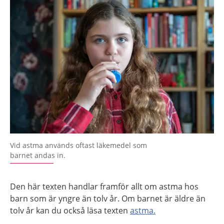
Vid astma används oftast läkemedel som
barnet andas in.
Den här texten handlar framför allt om astma hos
barn som är yngre än tolv år. Om barnet är äldre än
tolv år kan du också läsa texten
astma.