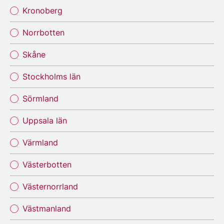
Kronoberg
Norrbotten
Skåne
Stockholms län
Sörmland
Uppsala län
Värmland
Västerbotten
Västernorrland
Västmanland