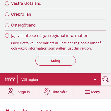
Västra Götaland
Örebro län
Östergötland
Jag vill inte se någon regional information
Obs! Detta val innebär att du inte ser regionalt innehåll
och viktig information som gäller just din region.
Stäng regionsväljaren
Stäng
Välj
region
Till startsidan för 1177
på 1177.se
på 1177.se
Meny
Logga in
Hitta vård