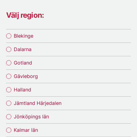
Välj region:
Blekinge
Dalarna
Gotland
Gävleborg
Halland
Jämtland Härjedalen
Jönköpings län
Kalmar län