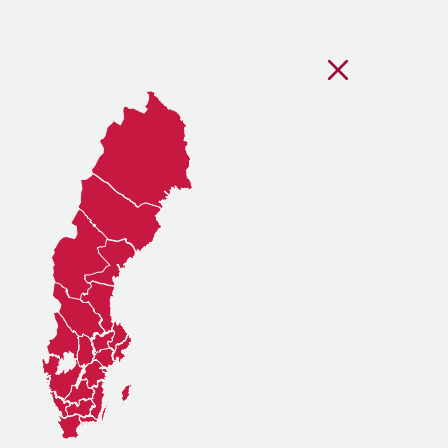
Stäng regionsvälj