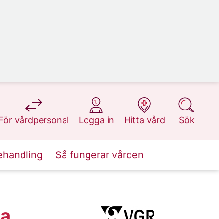
på 1177.se
på 1177.se
på 1177.se
på 1177.se
För vårdpersonal
Logga in
Hitta vård
Sök
ehandling
Så fungerar vården
la