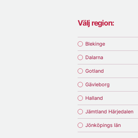
Välj region:
Blekinge
Dalarna
Gotland
Gävleborg
Halland
Jämtland Härjedalen
Jönköpings län