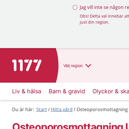
Jag vill inte se någon 
Obs! Detta val innebär att
just din region.
Till startsidan för 1177
Välj
region
Liv & hälsa
Barn & gravid
Olyckor & sk
Du är här:
Start
Hitta vård
Osteoporosmottagning U
Osteoporosmottagning U