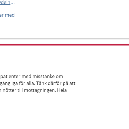
http://www.nusjukvarden.se/avdelningar-och-mottagningar/osteoporosmottagning/
ner med
 patienter med misstanke om
gängliga för alla. Tänk därför på att
 nötter till mottagningen. Hela