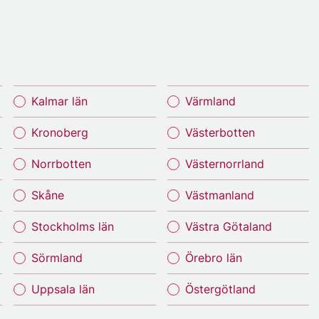
Kalmar län
Värmland
Kronoberg
Västerbotten
Norrbotten
Västernorrland
Skåne
Västmanland
Stockholms län
Västra Götaland
Sörmland
Örebro län
Uppsala län
Östergötland