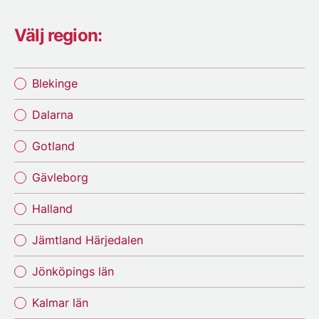
Välj region:
Blekinge
Dalarna
Gotland
Gävleborg
Halland
Jämtland Härjedalen
Jönköpings län
Kalmar län