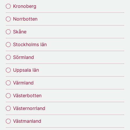
Kronoberg
Norrbotten
Skåne
Stockholms län
Sörmland
Uppsala län
Värmland
Västerbotten
Västernorrland
Västmanland