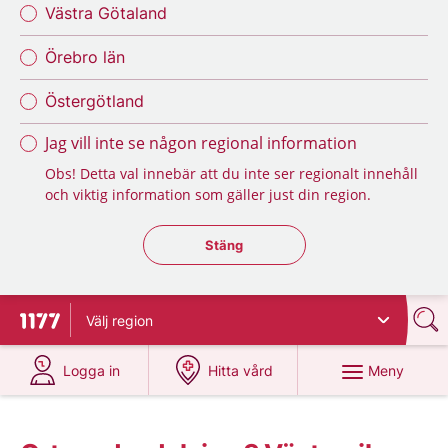
Västra Götaland
Örebro län
Östergötland
Jag vill inte se någon regional information
Obs! Detta val innebär att du inte ser regionalt innehåll
och viktig information som gäller just din region.
Stäng regionsväljaren
Stäng
Välj
region
Till startsidan för 1177
på 1177.se
på 1177.se
Meny
Logga in
Hitta vård