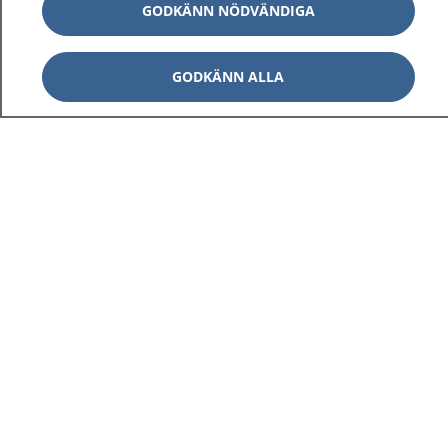
GODKÄNN NÖDVÄNDIGA
GODKÄNN ALLA
1177
–
tryggt om din hälsa och vård
På 1177.se får du råd om hälsa och information om
sjukdomar och vilka mottagningar du kan kontakta.
Logga in för att läsa din journal och göra dina
vårdärenden. Ring telefonnummer 1177 för
sjukvårdsrådgivning dygnet runt.