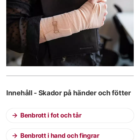
Innehåll - Skador på händer och fötter
Benbrott i fot och tår
Benbrott i hand och fingrar