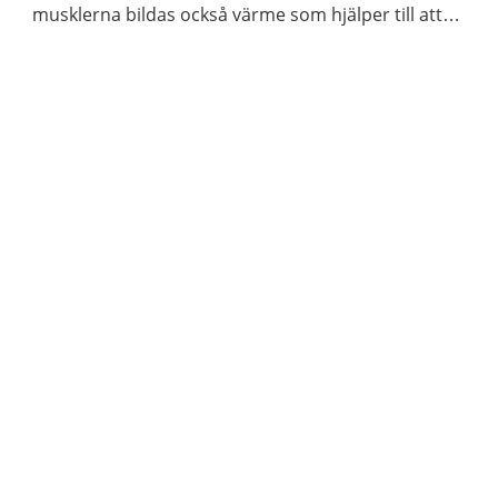
musklerna bildas också värme som hjälper till att
hålla kroppstemperaturen på en lagom nivå.