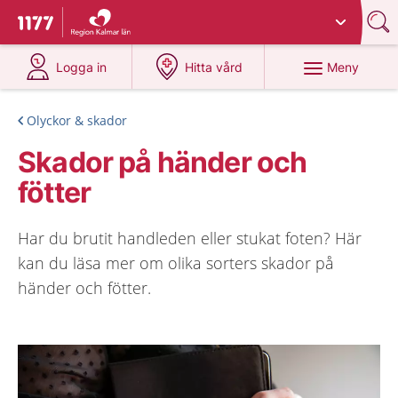
Du har valt region
Kalmar län
.
Till startsidan för 1177
på 1177.se
på 1177.se
Meny
Logga in
Hitta vård
Olyckor & skador
Skador på händer och
fötter
Har du brutit handleden eller stukat foten? Här
kan du läsa mer om olika sorters skador på
händer och fötter.