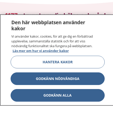
1177
–
tryggt om din hälsa och vård
Den här webbplatsen använder
På 1177.se får du råd om hälsa och information om
kakor
sjukdomar och vilka mottagningar du kan kontakta.
Vi använder kakor, cookies, för att ge dig en förbättrad
Logga in för att läsa din journal och göra dina
upplevelse, sammanställa statistik och för att viss
vårdärenden. Ring telefonnummer 1177 för
nödvändig funktionalitet ska fungera på webbplatsen.
Läs mer om hur vi använder kakor
sjukvårdsrådgivning dygnet runt.
1177 ger dig råd när du vill må bättre.
HANTERA KAKOR
GODKÄNN NÖDVÄNDIGA
Visa inn
1177 på flera språk
GODKÄNN ALLA
Visa inn
Om 1177