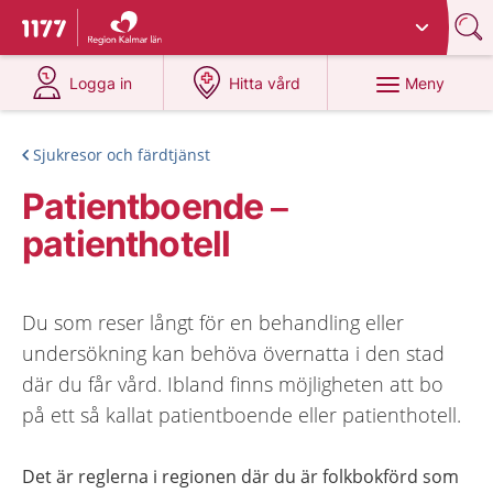
Du har valt region
Kalmar län
.
Till startsidan för 1177
på 1177.se
på 1177.se
Meny
Logga in
Hitta vård
Sjukresor och färdtjänst
Patientboende –
patienthotell
Du som reser långt för en behandling eller
undersökning kan behöva övernatta i den stad
där du får vård. Ibland finns möjligheten att bo
på ett så kallat patientboende eller patienthotell.
Det är reglerna i regionen där du är folkbokförd som