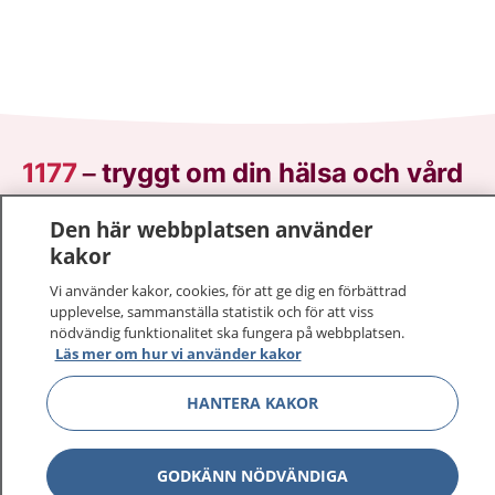
1177
–
tryggt om din hälsa och vård
På 1177.se får du råd om hälsa och information om
Den här webbplatsen använder
sjukdomar och vilka mottagningar du kan kontakta.
kakor
Logga in för att läsa din journal och göra dina
Vi använder kakor, cookies, för att ge dig en förbättrad
vårdärenden. Ring telefonnummer 1177 för
upplevelse, sammanställa statistik och för att viss
sjukvårdsrådgivning dygnet runt.
nödvändig funktionalitet ska fungera på webbplatsen.
Läs mer om hur vi använder kakor
1177 ger dig råd när du vill må bättre.
HANTERA KAKOR
GODKÄNN NÖDVÄNDIGA