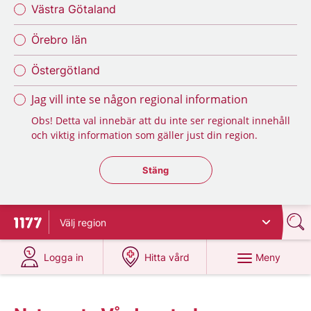
Västra Götaland
Örebro län
Östergötland
Jag vill inte se någon regional information
Obs! Detta val innebär att du inte ser regionalt innehåll
och viktig information som gäller just din region.
Stäng regionsväljaren
Stäng
Välj
region
Till startsidan för 1177
på 1177.se
på 1177.se
Meny
Logga in
Hitta vård