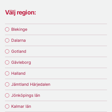
Välj region:
Blekinge
Dalarna
Gotland
Gävleborg
Halland
Jämtland Härjedalen
Jönköpings län
Kalmar län