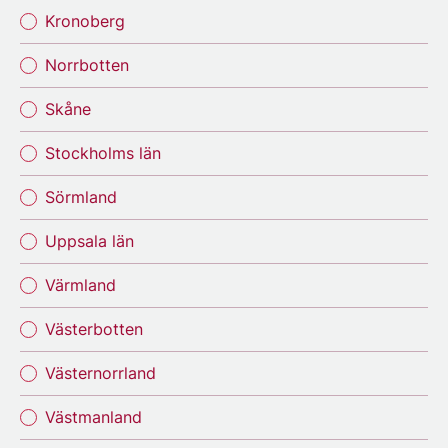
Kronoberg
Norrbotten
Skåne
Stockholms län
Sörmland
Uppsala län
Värmland
Västerbotten
Västernorrland
Västmanland