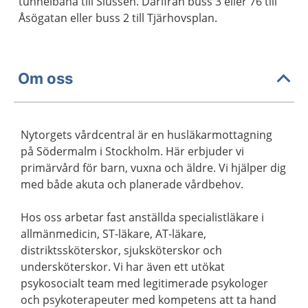
tunnelbana till Slussen. Därifrån buss 3 eller 76 till
Åsögatan eller buss 2 till Tjärhovsplan.
Om oss
Nytorgets vårdcentral är en husläkarmottagning
på Södermalm i Stockholm. Här erbjuder vi
primärvård för barn, vuxna och äldre. Vi hjälper dig
med både akuta och planerade vårdbehov.
Hos oss arbetar fast anställda specialistläkare i
allmänmedicin, ST-läkare, AT-läkare,
distriktssköterskor, sjuksköterskor och
undersköterskor. Vi har även ett utökat
psykosocialt team med legitimerade psykologer
och psykoterapeuter med kompetens att ta hand