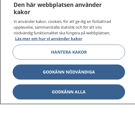
Den här webbplatsen använder
kakor
Vi använder kakor, cookies, för att ge dig en förbättrad
upplevelse, sammanställa statistik och för att viss
1177
–
tryggt om din hälsa och vård
nödvändig funktionalitet ska fungera på webbplatsen.
Läs mer om hur vi använder kakor
På 1177.se får du råd om hälsa och information om
HANTERA KAKOR
sjukdomar och vilka mottagningar du kan kontakta.
Logga in för att läsa din journal och göra dina
vårdärenden. Ring telefonnummer 1177 för
GODKÄNN NÖDVÄNDIGA
sjukvårdsrådgivning dygnet runt.
1177 ger dig råd när du vill må bättre.
GODKÄNN ALLA
Visa inn
1177 på flera språk