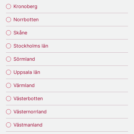
Kronoberg
Norrbotten
Skåne
Stockholms län
Sörmland
Uppsala län
Värmland
Västerbotten
Västernorrland
Västmanland