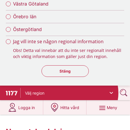
Västra Götaland
Örebro län
Östergötland
Jag vill inte se någon regional information
Obs! Detta val innebär att du inte ser regionalt innehåll
och viktig information som gäller just din region.
Stäng regionsväljaren
Stäng
Välj
region
Till startsidan för 1177
på 1177.se
på 1177.se
Meny
Logga in
Hitta vård