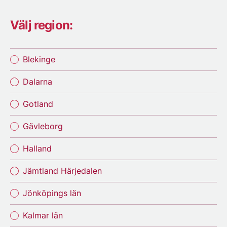
Välj region:
Blekinge
Dalarna
Gotland
Gävleborg
Halland
Jämtland Härjedalen
Jönköpings län
Kalmar län