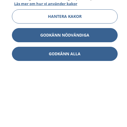
Läs mer om hur vi använder kakor
HANTERA KAKOR
GODKÄNN NÖDVÄNDIGA
GODKÄNN ALLA
1177
–
tryggt om din hälsa och vård
På 1177.se får du råd om hälsa och information om