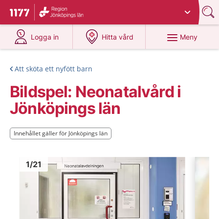
Du har valt region
Jönköpings län
.
Till startsidan för 1177
på 1177.se
på 1177.se
Meny
Logga in
Hitta vård
Att sköta ett nyfött barn
Bildspel: Neonatalvård i
Jönköpings län
Innehållet gäller för Jönköpings län
Innehållet gäller för Jönköpings län
Bild
1
Bild
1
1
/
21
Visa föregående bild
Visa n