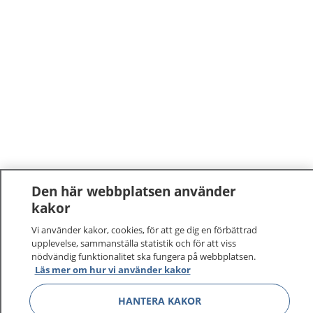
Den här webbplatsen använder
kakor
Vi använder kakor, cookies, för att ge dig en förbättrad
upplevelse, sammanställa statistik och för att viss
nödvändig funktionalitet ska fungera på webbplatsen.
1177
–
tryggt om din hälsa och vård
Läs mer om hur vi använder kakor
HANTERA KAKOR
På 1177.se får du råd om hälsa och information om