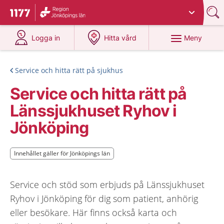
Du har valt region
Jönköpings län
.
Till startsidan för 1177
på 1177.se
på 1177.se
Meny
Logga in
Hitta vård
Service och hitta rätt på sjukhus
Service och hitta rätt på
Länssjukhuset Ryhov i
Jönköping
Innehållet gäller för Jönköpings län
Innehållet gäller för Jönköpings län
Service och stöd som erbjuds på Länssjukhuset
Ryhov i Jönköping för dig som patient, anhörig
eller besökare. Här finns också karta och