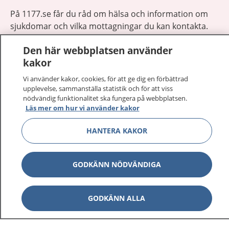
På 1177.se får du råd om hälsa och information om
sjukdomar och vilka mottagningar du kan kontakta.
Logga in för att läsa din journal och göra dina
Den här webbplatsen använder
vårdärenden. Ring telefonnummer 1177 för
kakor
sjukvårdsrådgivning dygnet runt.
1177 ger dig råd när du vill må bättre.
Vi använder kakor, cookies, för att ge dig en förbättrad
upplevelse, sammanställa statistik och för att viss
nödvändig funktionalitet ska fungera på webbplatsen.
Läs mer om hur vi använder kakor
HANTERA KAKOR
Visa inn
1177 på flera språk
GODKÄNN NÖDVÄNDIGA
Visa inn
Om 1177
Visa inn
GODKÄNN ALLA
Kontakt