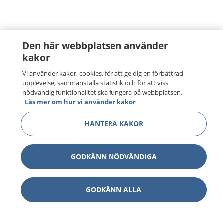
Den här webbplatsen använder
kakor
Vi använder kakor, cookies, för att ge dig en förbättrad
upplevelse, sammanställa statistik och för att viss
nödvändig funktionalitet ska fungera på webbplatsen.
Läs mer om hur vi använder kakor
HANTERA KAKOR
GODKÄNN NÖDVÄNDIGA
1177
–
tryggt om din hälsa och vård
GODKÄNN ALLA
På 1177.se får du råd om hälsa och information om
sjukdomar och vilka mottagningar du kan kontakta.
Logga in för att läsa din journal och göra dina