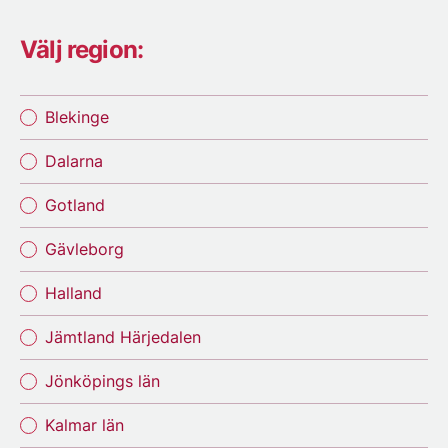
Välj region:
Blekinge
Dalarna
Gotland
Gävleborg
Halland
Jämtland Härjedalen
Jönköpings län
Kalmar län