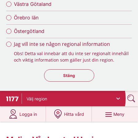
Västra Götaland
Örebro län
Östergötland
Jag vill inte se någon regional information
Obs! Detta val innebär att du inte ser regionalt innehåll
och viktig information som gäller just din region.
Stäng regionsväljaren
Stäng
Välj
region
Till startsidan för 1177
på 1177.se
på 1177.se
Meny
Logga in
Hitta vård