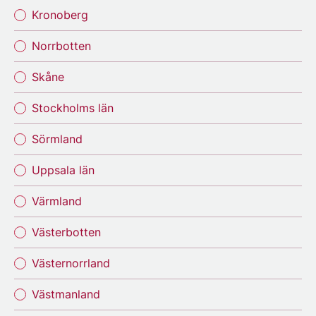
Kronoberg
Norrbotten
Skåne
Stockholms län
Sörmland
Uppsala län
Värmland
Västerbotten
Västernorrland
Västmanland