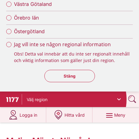
Västra Götaland
Örebro län
Östergötland
Jag vill inte se någon regional information
Obs! Detta val innebär att du inte ser regionalt innehåll
och viktig information som gäller just din region.
Stäng regionsväljaren
Stäng
Välj
region
Till startsidan för 1177
på 1177.se
på 1177.se
Meny
Logga in
Hitta vård