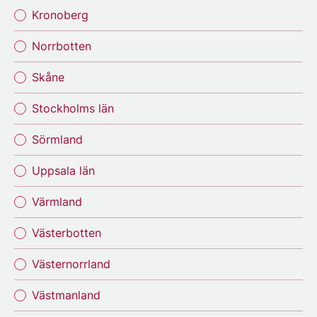
Kronoberg
Norrbotten
Skåne
Stockholms län
Sörmland
Uppsala län
Värmland
Västerbotten
Västernorrland
Västmanland