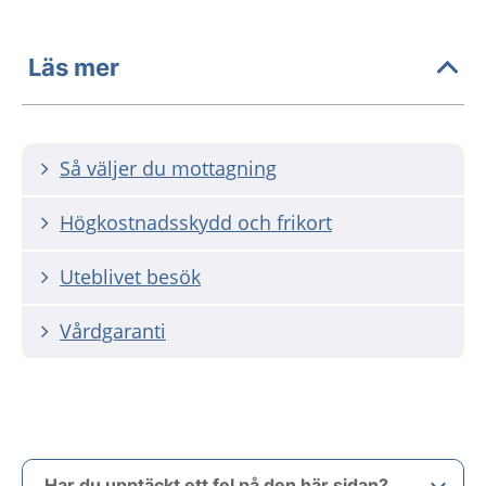
Läs mer
Så väljer du mottagning
Högkostnadsskydd och frikort
Uteblivet besök
Vårdgaranti
Har du upptäckt ett fel på den här sidan?