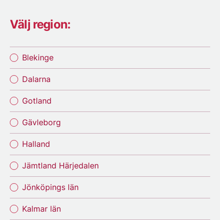
Välj region:
Blekinge
Dalarna
Gotland
Gävleborg
Halland
Jämtland Härjedalen
Jönköpings län
Kalmar län