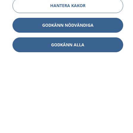
HANTERA KAKOR
GODKÄNN NÖDVÄNDIGA
GODKÄNN ALLA
1177
–
tryggt om din hälsa och vård
På 1177.se får du råd om hälsa och information om
sjukdomar och vilka mottagningar du kan kontakta.
Logga in för att läsa din journal och göra dina
vårdärenden. Ring telefonnummer 1177 för
sjukvårdsrådgivning dygnet runt.
1177 ger dig råd när du vill må bättre.