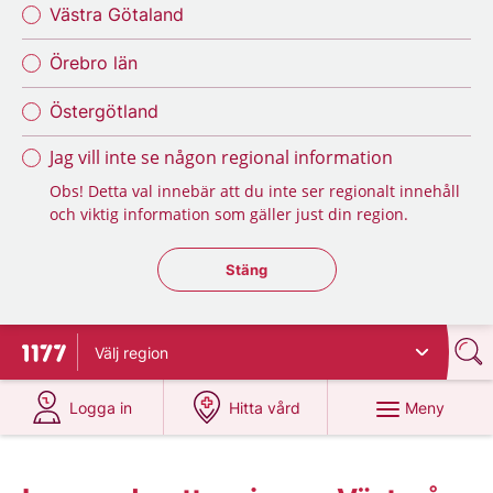
Västra Götaland
Örebro län
Östergötland
Jag vill inte se någon regional information
Obs! Detta val innebär att du inte ser regionalt innehåll
och viktig information som gäller just din region.
Stäng regionsväljaren
Stäng
Välj
region
Till startsidan för 1177
på 1177.se
på 1177.se
Meny
Logga in
Hitta vård