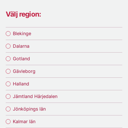
Välj region:
Blekinge
Dalarna
Gotland
Gävleborg
Halland
Jämtland Härjedalen
Jönköpings län
Kalmar län