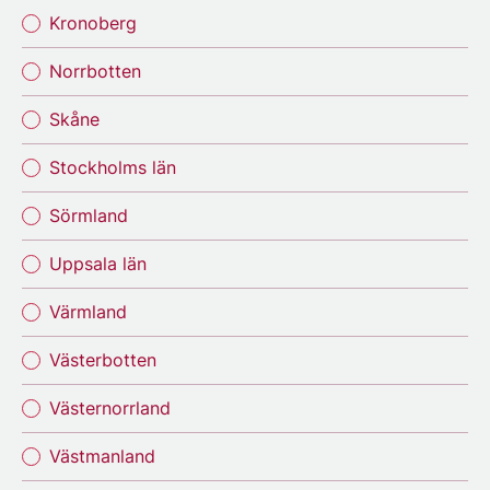
Kronoberg
Norrbotten
Skåne
Stockholms län
Sörmland
Uppsala län
Värmland
Västerbotten
Västernorrland
Västmanland