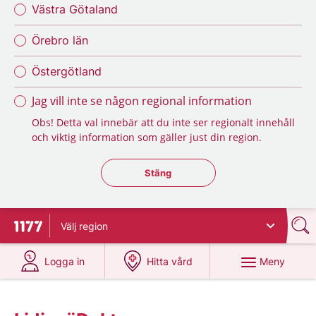
Västra Götaland
Örebro län
Östergötland
Jag vill inte se någon regional information
Obs! Detta val innebär att du inte ser regionalt innehåll
och viktig information som gäller just din region.
Stäng regionsväljaren
Stäng
Välj
region
Till startsidan för 1177
på 1177.se
på 1177.se
Meny
Logga in
Hitta vård