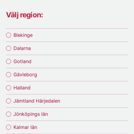
Välj region:
Blekinge
Dalarna
Gotland
Gävleborg
Halland
Jämtland Härjedalen
Jönköpings län
Kalmar län