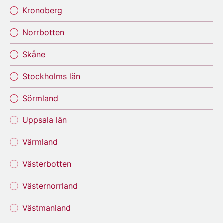
Kronoberg
Norrbotten
Skåne
Stockholms län
Sörmland
Uppsala län
Värmland
Västerbotten
Västernorrland
Västmanland