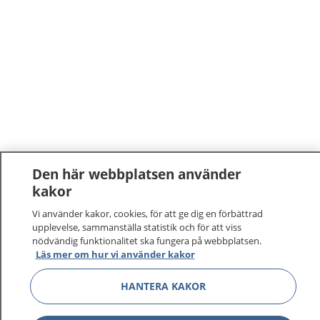
Den här webbplatsen använder
kakor
Vi använder kakor, cookies, för att ge dig en förbättrad
upplevelse, sammanställa statistik och för att viss
nödvändig funktionalitet ska fungera på webbplatsen.
Läs mer om hur vi använder kakor
1177
–
tryggt om din hälsa och vård
HANTERA KAKOR
På 1177.se får du råd om hälsa och information om