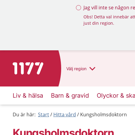
Jag vill inte se någon 
Obs! Detta val innebär att
just din region.
Till startsidan för 1177
Välj
region
Liv & hälsa
Barn & gravid
Olyckor & sk
Du är här:
Start
Hitta vård
Kungsholmsdoktorn
Kungsholmsdoktorn