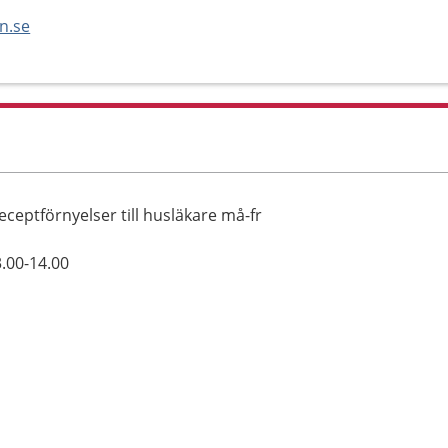
n.se
eceptförnyelser till husläkare må-fr
3.00-14.00