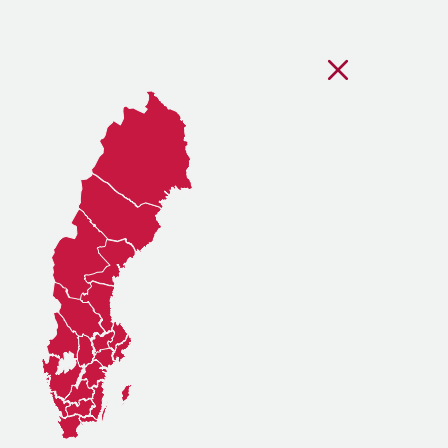
Stäng regionsvälj