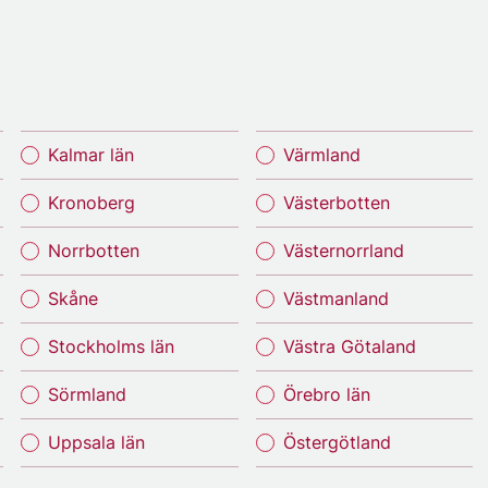
Kalmar län
Värmland
Kronoberg
Västerbotten
Norrbotten
Västernorrland
Skåne
Västmanland
Stockholms län
Västra Götaland
Sörmland
Örebro län
Uppsala län
Östergötland