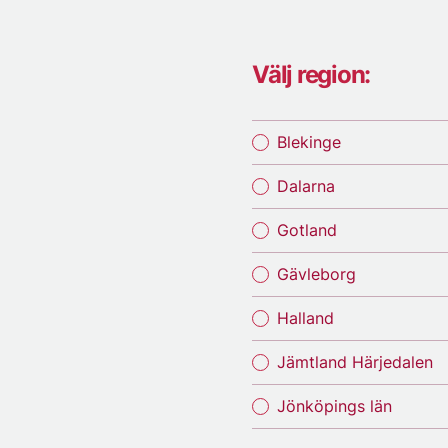
Välj region:
Blekinge
Dalarna
Gotland
Gävleborg
Halland
Jämtland Härjedalen
Jönköpings län