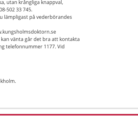
ka, utan krångliga knappval,
08-502 33 745.
 du lämpligast på vederbörandes
ww.kungsholmsdoktorn.se
kan vänta går det bra att kontakta
ring telefonnummer 1177. Vid
ckholm.