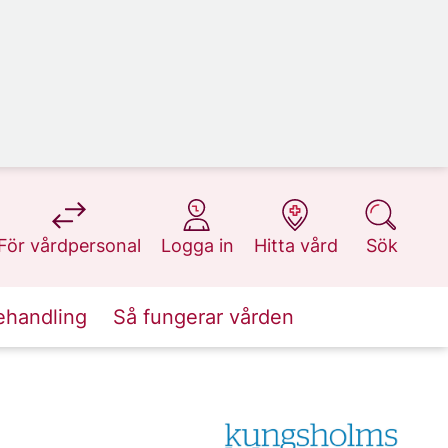
på 1177.se
på 1177.se
på 1177.se
på 1177.se
För vårdpersonal
Logga in
Hitta vård
Sök
ehandling
Så fungerar vården