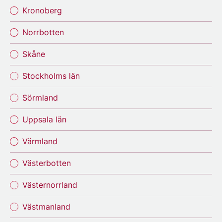
Kronoberg
Norrbotten
Skåne
Stockholms län
Sörmland
Uppsala län
Värmland
Västerbotten
Västernorrland
Västmanland