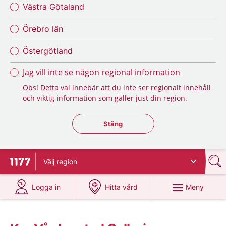
Västra Götaland
Örebro län
Östergötland
Jag vill inte se någon regional information
Obs! Detta val innebär att du inte ser regionalt innehåll
och viktig information som gäller just din region.
Stäng regionsväljaren
Stäng
Välj
region
Till startsidan för 1177
på 1177.se
på 1177.se
Meny
Logga in
Hitta vård