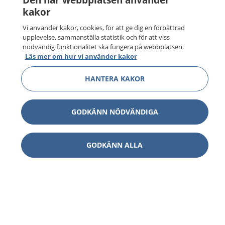
kakor
Vi använder kakor, cookies, för att ge dig en förbättrad
upplevelse, sammanställa statistik och för att viss
nödvändig funktionalitet ska fungera på webbplatsen.
Läs mer om hur vi använder kakor
HANTERA KAKOR
GODKÄNN NÖDVÄNDIGA
1177
–
tryggt om din hälsa och vård
GODKÄNN ALLA
På 1177.se får du råd om hälsa och information om
sjukdomar och vilka mottagningar du kan kontakta.
Logga in för att läsa din journal och göra dina
vårdärenden. Ring telefonnummer 1177 för
sjukvårdsrådgivning dygnet runt.
1177 ger dig råd när du vill må bättre.