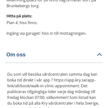
Avlämningsplats för bil finns några meter bort på
Brunkebergs torg.
Hitta på plats:
Plan 4, hiss finns.
Ingång via garaget: hiss in till mottagningen.
Om oss
Du som vill besöka vårdcentralen samma dag kan
boka tid direkt i vår app ? https://app.kry.se/app-
link/all/book/walk-in-clinic-appointment. Det
publiceras tillgängliga tider varje dag måndag till
fredag klockan 07:00, välkommen! Som listad kan
du boka tid på alla Kry vårdcentraler i hela Sverige,