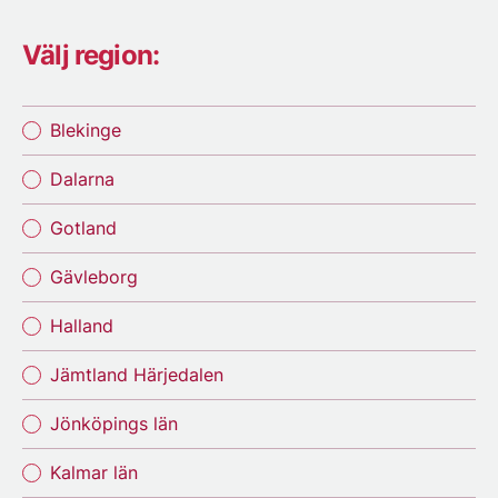
Välj region:
Blekinge
Dalarna
Gotland
Gävleborg
Halland
Jämtland Härjedalen
Jönköpings län
Kalmar län