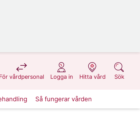
på 1177.se
på 1177.se
på 1177.se
på 1177.se
För vårdpersonal
Logga in
Hitta vård
Sök
ehandling
Så fungerar vården