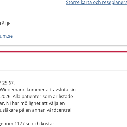
Större karta och reseplaner
TÄLJE
rum.se
 25 67.
ia Wiedemann kommer att avsluta sin
2026. Alla patienter som är listade
r. Ni har möjlighet att välja en
husläkare på en annan vårdcentral
genom 1177.se och kostar