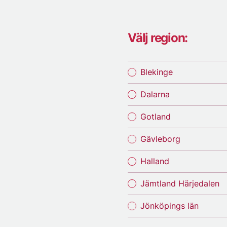
Välj region:
Blekinge
Dalarna
Gotland
Gävleborg
Halland
Jämtland Härjedalen
Jönköpings län