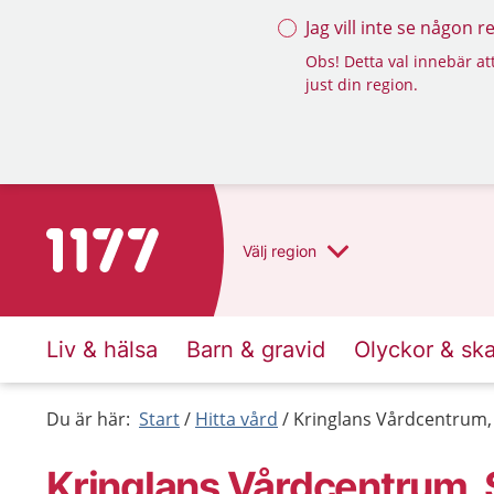
Jag vill inte se någon 
Obs! Detta val innebär att
just din region.
Till startsidan för 1177
Välj
region
Liv & hälsa
Barn & gravid
Olyckor & sk
Du är här:
Start
Hitta vård
Kringlans Vårdcentrum, 
Kringlans Vårdcentrum, 