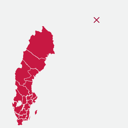
Stäng regionsvälj