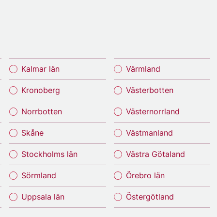
Kalmar län
Värmland
Kronoberg
Västerbotten
Norrbotten
Västernorrland
Skåne
Västmanland
Stockholms län
Västra Götaland
Sörmland
Örebro län
Uppsala län
Östergötland