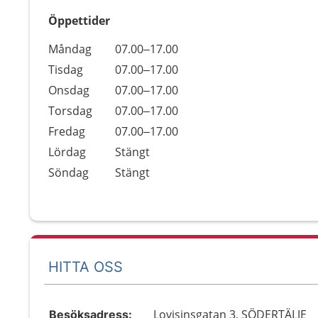
Öppettider
Öppettider
Kommentarer
Måndag
07.00–17.00
Dag
Tisdag
07.00–17.00
Onsdag
07.00–17.00
Torsdag
07.00–17.00
Fredag
07.00–17.00
Lördag
Stängt
Söndag
Stängt
HITTA OSS
Lovisinsgatan 3, SÖDERTÄLJE
Besöksadress: