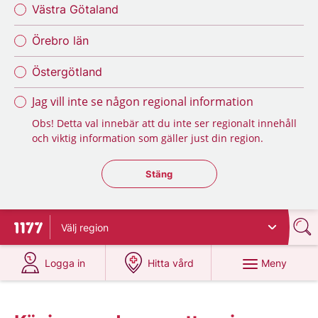
Västra Götaland
Örebro län
Östergötland
Jag vill inte se någon regional information
Obs! Detta val innebär att du inte ser regionalt innehåll
och viktig information som gäller just din region.
Stäng regionsväljaren
Stäng
Välj
region
Till startsidan för 1177
på 1177.se
på 1177.se
Meny
Logga in
Hitta vård