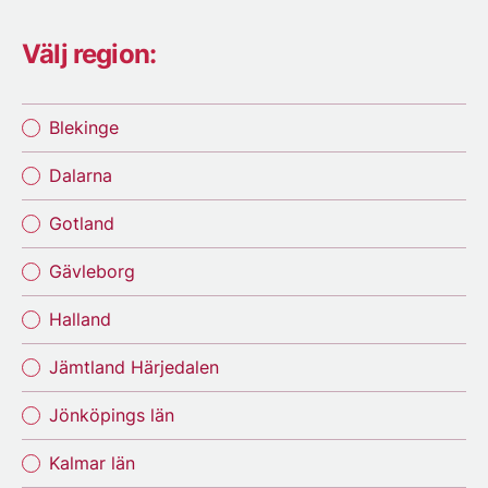
Välj region:
Blekinge
Dalarna
Gotland
Gävleborg
Halland
Jämtland Härjedalen
Jönköpings län
Kalmar län