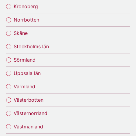
Kronoberg
Norrbotten
Skåne
Stockholms län
Sörmland
Uppsala län
Värmland
Västerbotten
Västernorrland
Västmanland