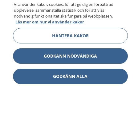
Vi använder kakor, cookies, för att ge dig en förbättrad
upplevelse, sammanställa statistik och för att viss
nödvändig funktionalitet ska fungera på webbplatsen.
Läs mer om hur vi använder kakor
HANTERA KAKOR
GODKÄNN NÖDVÄNDIGA
1177
–
tryggt om din hälsa och vård
GODKÄNN ALLA
På 1177.se får du råd om hälsa och information om
sjukdomar och vilka mottagningar du kan kontakta.
Logga in för att läsa din journal och göra dina
vårdärenden. Ring telefonnummer 1177 för
sjukvårdsrådgivning dygnet runt.
1177 ger dig råd när du vill må bättre.