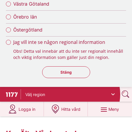
Västra Götaland
Örebro län
Östergötland
Jag vill inte se någon regional information
Obs! Detta val innebär att du inte ser regionalt innehåll
och viktig information som gäller just din region.
Stäng regionsväljaren
Stäng
Välj
region
Till startsidan för 1177
på 1177.se
på 1177.se
Meny
Logga in
Hitta vård