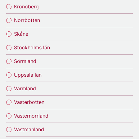
Kronoberg
Norrbotten
Skåne
Stockholms län
Sörmland
Uppsala län
Värmland
Västerbotten
Västernorrland
Västmanland