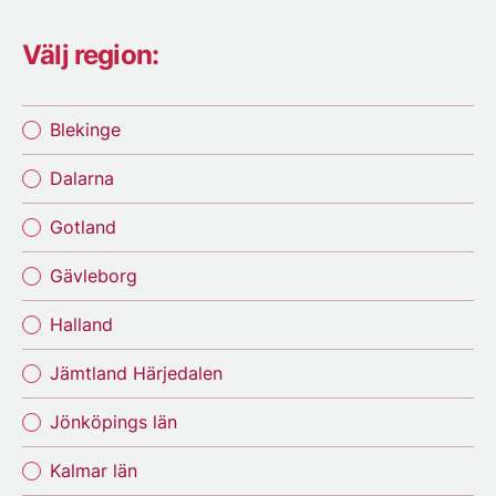
Välj region:
Blekinge
Dalarna
Gotland
Gävleborg
Halland
Jämtland Härjedalen
Jönköpings län
Kalmar län