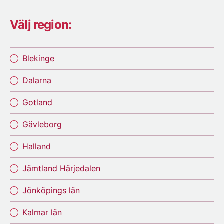
Välj region:
Blekinge
Dalarna
Gotland
Gävleborg
Halland
Jämtland Härjedalen
Jönköpings län
Kalmar län