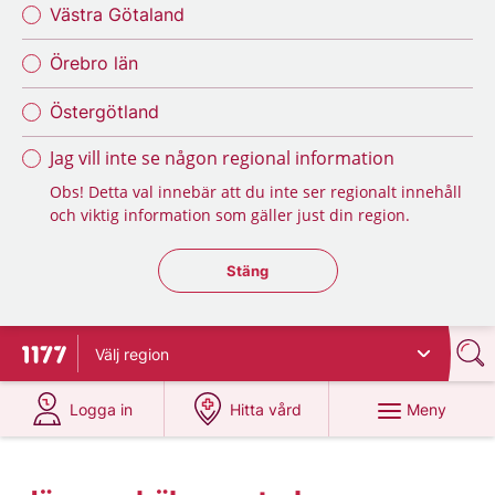
Västra Götaland
Örebro län
Östergötland
Jag vill inte se någon regional information
Obs! Detta val innebär att du inte ser regionalt innehåll
och viktig information som gäller just din region.
Stäng regionsväljaren
Stäng
Välj
region
Till startsidan för 1177
på 1177.se
på 1177.se
Meny
Logga in
Hitta vård