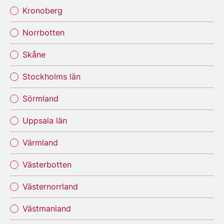
Kronoberg
Norrbotten
Skåne
Stockholms län
Sörmland
Uppsala län
Värmland
Västerbotten
Västernorrland
Västmanland