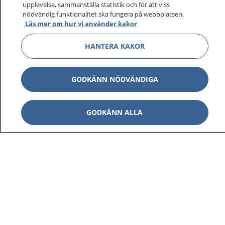
upplevelse, sammanställa statistik och för att viss
nödvändig funktionalitet ska fungera på webbplatsen.
Läs mer om hur vi använder kakor
HANTERA KAKOR
GODKÄNN NÖDVÄNDIGA
GODKÄNN ALLA
1177
–
tryggt om din hälsa och vård
På 1177.se får du råd om hälsa och information om
sjukdomar och vilka mottagningar du kan kontakta.
Logga in för att läsa din journal och göra dina
vårdärenden. Ring telefonnummer 1177 för