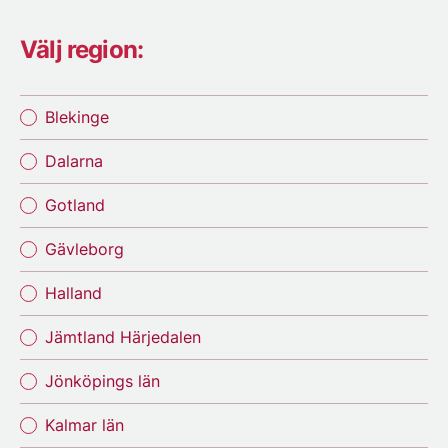
Välj region:
Blekinge
Dalarna
Gotland
Gävleborg
Halland
Jämtland Härjedalen
Jönköpings län
Kalmar län