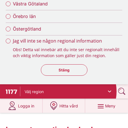
Västra Götaland
Örebro län
Östergötland
Jag vill inte se någon regional information
Obs! Detta val innebär att du inte ser regionalt innehåll
och viktig information som gäller just din region.
Stäng regionsväljaren
Stäng
Välj
region
Till startsidan för 1177
på 1177.se
på 1177.se
Meny
Logga in
Hitta vård