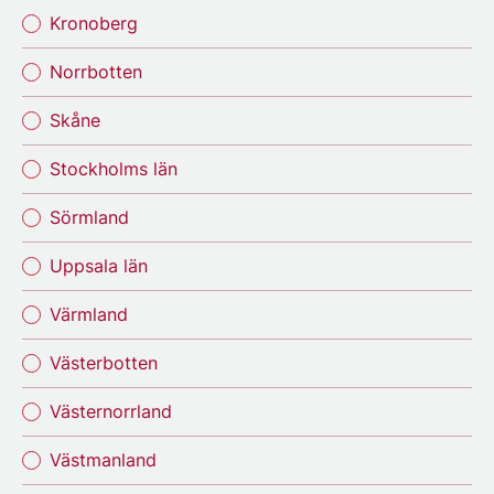
Kronoberg
Norrbotten
Skåne
Stockholms län
Sörmland
Uppsala län
Värmland
Västerbotten
Västernorrland
Västmanland