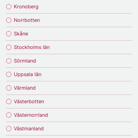
Kronoberg
Norrbotten
Skåne
Stockholms län
Sörmland
Uppsala län
Värmland
Västerbotten
Västernorrland
Västmanland