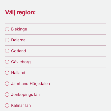
Välj region:
Blekinge
Dalarna
Gotland
Gävleborg
Halland
Jämtland Härjedalen
Jönköpings län
Kalmar län