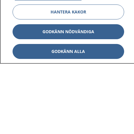
HANTERA KAKOR
GODKÄNN NÖDVÄNDIGA
GODKÄNN ALLA
1177
–
tryggt om din hälsa och vård
På 1177.se får du råd om hälsa och information om
sjukdomar och vilka mottagningar du kan kontakta.