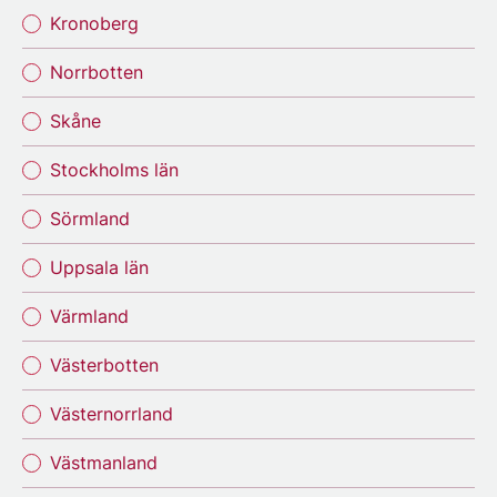
Kronoberg
Norrbotten
Skåne
Stockholms län
Sörmland
Uppsala län
Värmland
Västerbotten
Västernorrland
Västmanland