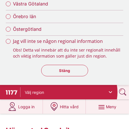
Västra Götaland
Örebro län
Östergötland
Jag vill inte se någon regional information
Obs! Detta val innebär att du inte ser regionalt innehåll
och viktig information som gäller just din region.
Stäng regionsväljaren
Stäng
Välj
region
Till startsidan för 1177
på 1177.se
på 1177.se
Meny
Logga in
Hitta vård