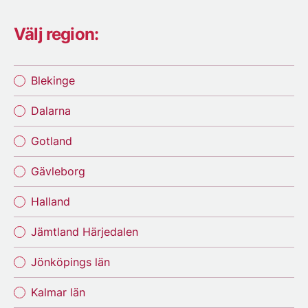
Välj region:
Blekinge
Dalarna
Gotland
Gävleborg
Halland
Jämtland Härjedalen
Jönköpings län
Kalmar län