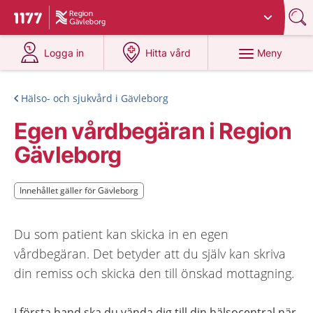
Du har valt region
Gävleborg
.
Till startsidan för 1177
på 1177.se
på 1177.se
Meny
Logga in
Hitta vård
Hälso- och sjukvård i Gävleborg
Egen vårdbegäran i Region
Gävleborg
Innehållet gäller för Gävleborg
Innehållet gäller för Gävleborg
Du som patient kan skicka in en egen
vårdbegäran. Det betyder att du själv kan skriva
din remiss och skicka den till önskad mottagning.
I första hand ska du vända dig till din hälsocentral när