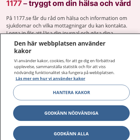
1177
–
tryggt om din hälsa och vård
På 1177.se får du råd om hälsa och information om
sjukdomar och vilka mottagningar du kan kontakta.
Logga in för att läsa din journal och göra dina
vårdärenden. Ring telefonnummer 1177 för
Den här webbplatsen använder
sjukvårdsrådgivning dygnet runt.
kakor
1177 ger dig råd när du vill må bättre.
Vi använder kakor, cookies, för att ge dig en förbättrad
upplevelse, sammanställa statistik och för att viss
nödvändig funktionalitet ska fungera på webbplatsen.
Läs mer om hur vi använder kakor
HANTERA KAKOR
Visa inn
1177 på flera språk
Visa inn
GODKÄNN NÖDVÄNDIGA
Om 1177
Visa inn
Kontakt
GODKÄNN ALLA