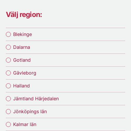
Välj region:
Blekinge
Dalarna
Gotland
Gävleborg
Halland
Jämtland Härjedalen
Jönköpings län
Kalmar län