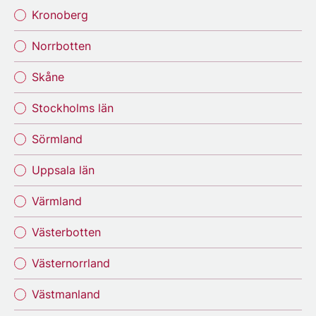
Kronoberg
Norrbotten
Skåne
Stockholms län
Sörmland
Uppsala län
Värmland
Västerbotten
Västernorrland
Västmanland