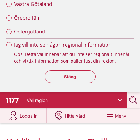
Västra Götaland
Örebro län
Östergötland
Jag vill inte se någon regional information
Obs! Detta val innebär att du inte ser regionalt innehåll
och viktig information som gäller just din region.
Stäng regionsväljaren
Stäng
Välj
region
Till startsidan för 1177
på 1177.se
på 1177.se
Meny
Logga in
Hitta vård