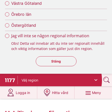
Västra Götaland
Örebro län
Östergötland
Jag vill inte se någon regional information
Obs! Detta val innebär att du inte ser regionalt innehåll
och viktig information som gäller just din region.
Stäng regionsväljaren
Stäng
Välj
region
Till startsidan för 1177
på 1177.se
på 1177.se
Meny
Logga in
Hitta vård