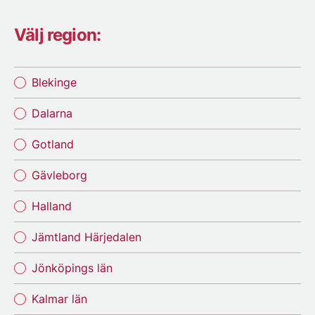
Välj region:
Blekinge
Dalarna
Gotland
Gävleborg
Halland
Jämtland Härjedalen
Jönköpings län
Kalmar län