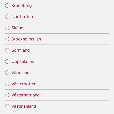
Kronoberg
Norrbotten
Skåne
Stockholms län
Sörmland
Uppsala län
Värmland
Västerbotten
Västernorrland
Västmanland