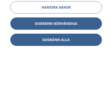
HANTERA KAKOR
GODKÄNN NÖDVÄNDIGA
GODKÄNN ALLA
1177
–
tryggt om din hälsa och vård
På 1177.se får du råd om hälsa och information om
sjukdomar och vilka mottagningar du kan kontakta.