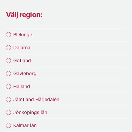
Välj region:
Blekinge
Dalarna
Gotland
Gävleborg
Halland
Jämtland Härjedalen
Jönköpings län
Kalmar län