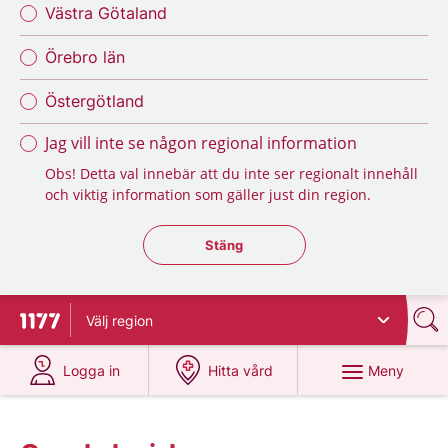
Västra Götaland
Örebro län
Östergötland
Jag vill inte se någon regional information
Obs! Detta val innebär att du inte ser regionalt innehåll
och viktig information som gäller just din region.
Stäng regionsväljaren
Stäng
Välj
region
Till startsidan för 1177
på 1177.se
på 1177.se
Meny
Logga in
Hitta vård