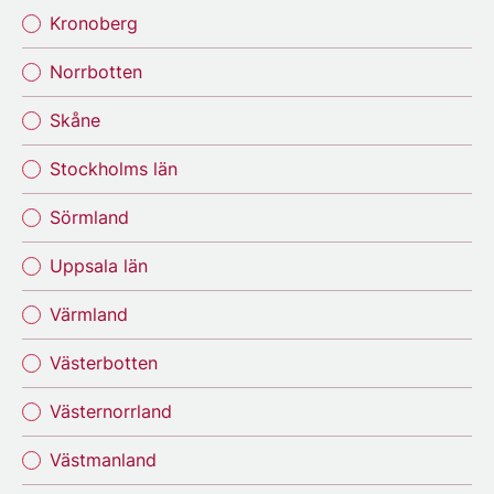
Kronoberg
Norrbotten
Skåne
Stockholms län
Sörmland
Uppsala län
Värmland
Västerbotten
Västernorrland
Västmanland