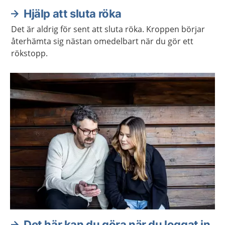
Hjälp att sluta röka
Det är aldrig för sent att sluta röka. Kroppen börjar
återhämta sig nästan omedelbart när du gör ett
rökstopp.
Det här kan du göra när du loggat in