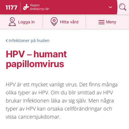
Du har valt region
Jönköpings län
.
Till startsidan för 1177
på 1177.se
på 1177.se
Meny
Logga in
Hitta vård
Infektioner på huden
HPV – humant
papillomvirus
HPV är ett mycket vanligt virus. Det finns många
olika typer av HPV. Om du blir smittad av HPV
brukar infektionen läka av sig själv. Men några
typer av HPV kan orsaka cellförändringar och
vissa cancersjukdomar.