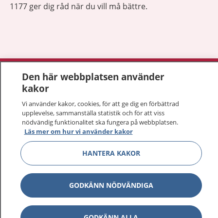
1177 ger dig råd när du vill må bättre.
Visa inn
1177 på flera språk
Den här webbplatsen använder
kakor
Visa inn
Om 1177
Vi använder kakor, cookies, för att ge dig en förbättrad
upplevelse, sammanställa statistik och för att viss
Visa inn
nödvändig funktionalitet ska fungera på webbplatsen.
Kontakt
Läs mer om hur vi använder kakor
HANTERA KAKOR
Behandling av personuppgifter
GODKÄNN NÖDVÄNDIGA
Hantering av kakor
Inställningar för kakor
GODKÄNN ALLA