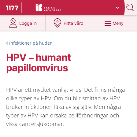
Du har valt region
Kronoberg
.
Till startsidan för 1177
på 1177.se
på 1177.se
Meny
Logga in
Hitta vård
Infektioner på huden
HPV – humant
papillomvirus
HPV är ett mycket vanligt virus. Det finns många
olika typer av HPV. Om du blir smittad av HPV
brukar infektionen läka av sig själv. Men några
typer av HPV kan orsaka cellförändringar och
vissa cancersjukdomar.