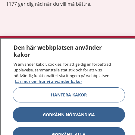
1177 ger dig råd när du vill må bättre.
Visa inn
1177 på flera språk
Den här webbplatsen använder
kakor
Visa inn
Om 1177
Vi använder kakor, cookies, för att ge dig en förbättrad
upplevelse, sammanställa statistik och för att viss
Visa inn
nödvändig funktionalitet ska fungera på webbplatsen.
Kontakt
Läs mer om hur vi använder kakor
HANTERA KAKOR
Behandling av personuppgifter
GODKÄNN NÖDVÄNDIGA
Hantering av kakor
Inställningar för kakor
GODKÄNN ALLA