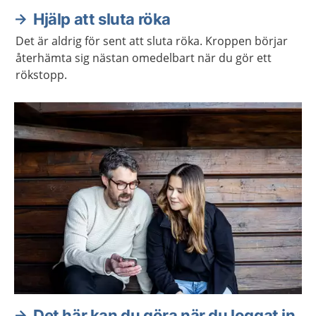
Hjälp att sluta röka
Det är aldrig för sent att sluta röka. Kroppen börjar
återhämta sig nästan omedelbart när du gör ett
rökstopp.
Det här kan du göra när du loggat in