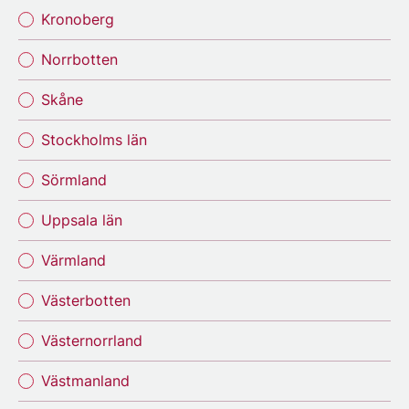
Kronoberg
Norrbotten
Skåne
Stockholms län
Sörmland
Uppsala län
Värmland
Västerbotten
Västernorrland
Västmanland