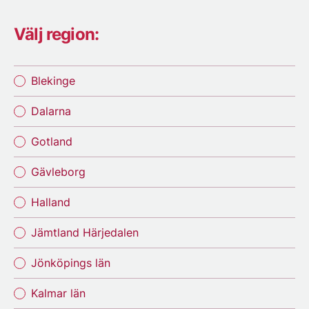
Välj region:
Blekinge
Dalarna
Gotland
Gävleborg
Halland
Jämtland Härjedalen
Jönköpings län
Kalmar län