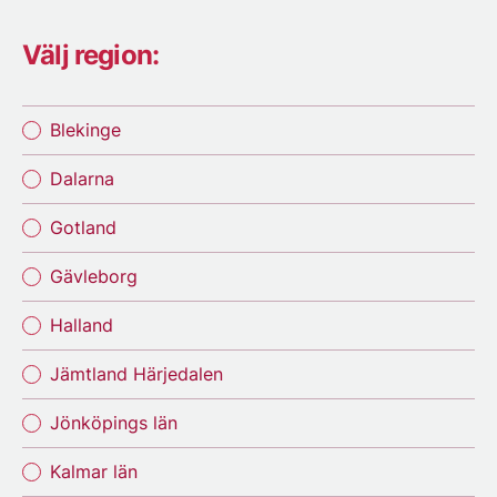
Välj region:
Blekinge
Dalarna
Gotland
Gävleborg
Halland
Jämtland Härjedalen
Jönköpings län
Kalmar län