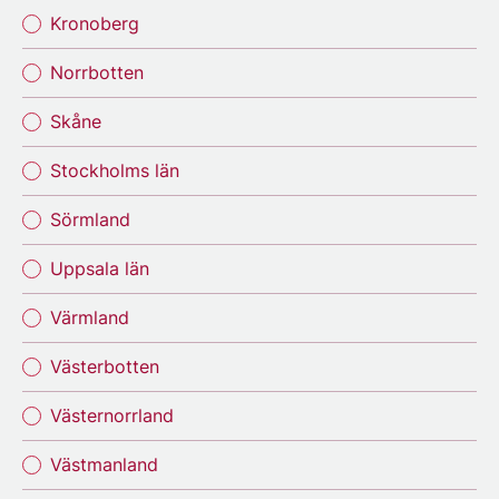
Kronoberg
Norrbotten
Skåne
Stockholms län
Sörmland
Uppsala län
Värmland
Västerbotten
Västernorrland
Västmanland