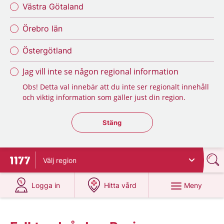
Västra Götaland
Örebro län
Östergötland
Jag vill inte se någon regional information
Obs! Detta val innebär att du inte ser regionalt innehåll
och viktig information som gäller just din region.
Stäng regionsväljaren
Stäng
Välj
region
Till startsidan för 1177
på 1177.se
på 1177.se
Meny
Logga in
Hitta vård