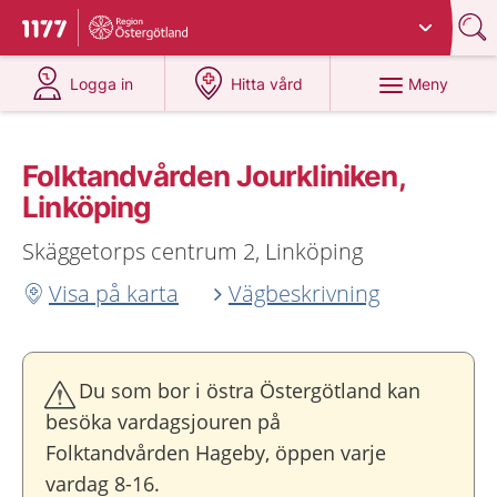
Du har valt region
Östergötland
.
Till startsidan för 1177
på 1177.se
på 1177.se
Meny
Logga in
Hitta vård
Folktandvården Jourkliniken,
Linköping
Skäggetorps centrum 2, Linköping
Visa på karta
Vägbeskrivning
Du som bor i östra Östergötland kan
besöka vardagsjouren på
Folktandvården Hageby, öppen varje
vardag 8-16.