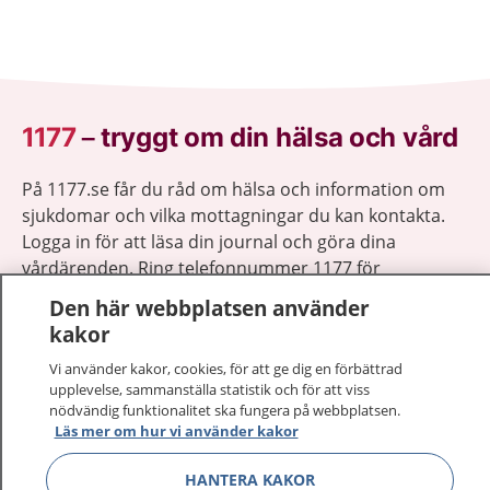
1177
–
tryggt om din hälsa och vård
På 1177.se får du råd om hälsa och information om
sjukdomar och vilka mottagningar du kan kontakta.
Logga in för att läsa din journal och göra dina
vårdärenden. Ring telefonnummer 1177 för
sjukvårdsrådgivning dygnet runt.
Den här webbplatsen använder
1177 ger dig råd när du vill må bättre.
kakor
Vi använder kakor, cookies, för att ge dig en förbättrad
upplevelse, sammanställa statistik och för att viss
nödvändig funktionalitet ska fungera på webbplatsen.
Läs mer om hur vi använder kakor
Visa inn
1177 på flera språk
HANTERA KAKOR