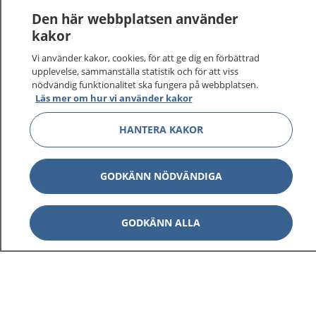
Den här webbplatsen använder
Visa inn
1177 på flera språk
kakor
Vi använder kakor, cookies, för att ge dig en förbättrad
Visa inn
Om 1177
upplevelse, sammanställa statistik och för att viss
nödvändig funktionalitet ska fungera på webbplatsen.
Läs mer om hur vi använder kakor
Visa inn
Kontakt
HANTERA KAKOR
Behandling av personuppgifter
GODKÄNN NÖDVÄNDIGA
Hantering av kakor
GODKÄNN ALLA
Inställningar för kakor
1177 – en tjänst från
Inera.