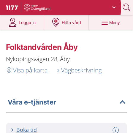
Du har valt region
Östergötland
.
Till startsidan för 1177
på 1177.se
på 1177.se
Meny
Logga in
Hitta vård
Folktandvården Åby
Nyköpingsvägen 28, Åby
Visa på karta
Vägbeskrivning
Våra e-tjänster
Boka tid