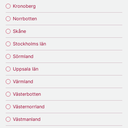
Kronoberg
Norrbotten
Skåne
Stockholms län
Sörmland
Uppsala län
Värmland
Västerbotten
Västernorrland
Västmanland