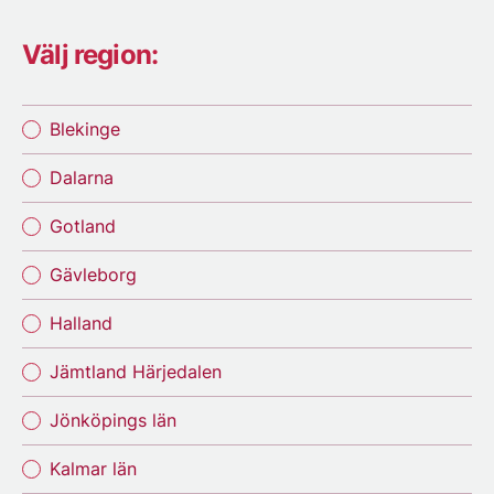
Välj region:
Blekinge
Dalarna
Gotland
Gävleborg
Halland
Jämtland Härjedalen
Jönköpings län
Kalmar län