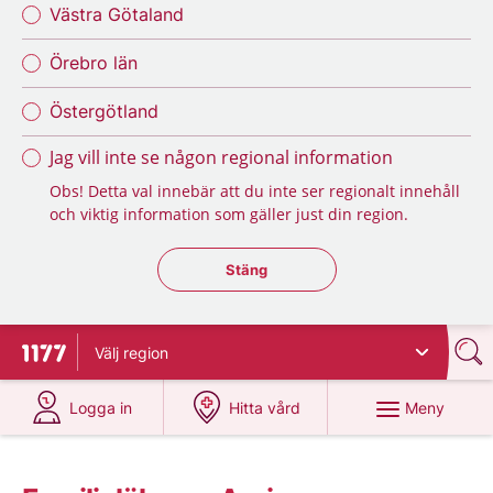
Västra Götaland
Örebro län
Östergötland
Jag vill inte se någon regional information
Obs! Detta val innebär att du inte ser regionalt innehåll
och viktig information som gäller just din region.
Stäng regionsväljaren
Stäng
Välj
region
Till startsidan för 1177
på 1177.se
på 1177.se
Meny
Logga in
Hitta vård