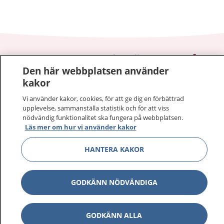
1177
–
tryggt om din hälsa och vård
Den här webbplatsen använder
kakor
På 1177.se får du råd om hälsa och information om
sjukdomar och vilka mottagningar du kan kontakta.
Vi använder kakor, cookies, för att ge dig en förbättrad
Logga in för att läsa din journal och göra dina
upplevelse, sammanställa statistik och för att viss
nödvändig funktionalitet ska fungera på webbplatsen.
vårdärenden. Ring telefonnummer 1177 för
Läs mer om hur vi använder kakor
sjukvårdsrådgivning dygnet runt.
1177 ger dig råd när du vill må bättre.
HANTERA KAKOR
GODKÄNN NÖDVÄNDIGA
Visa inn
1177 på flera språk
GODKÄNN ALLA