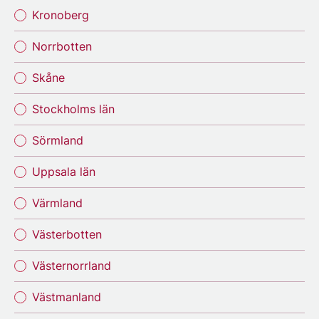
Kronoberg
Norrbotten
Skåne
Stockholms län
Sörmland
Uppsala län
Värmland
Västerbotten
Västernorrland
Västmanland