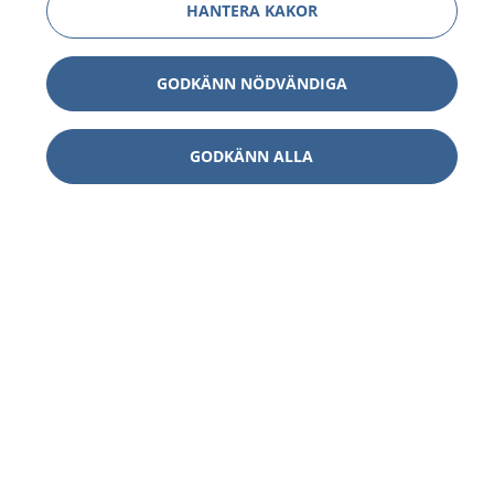
HANTERA KAKOR
GODKÄNN NÖDVÄNDIGA
GODKÄNN ALLA
1177
–
tryggt om din hälsa och vård
På 1177.se får du råd om hälsa och information om
sjukdomar och vilka mottagningar du kan kontakta.
Logga in för att läsa din journal och göra dina
vårdärenden. Ring telefonnummer 1177 för
sjukvårdsrådgivning dygnet runt.
1177 ger dig råd när du vill må bättre.