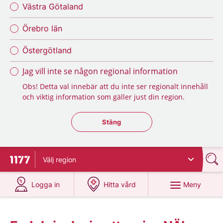
Västra Götaland
Örebro län
Östergötland
Jag vill inte se någon regional information
Obs! Detta val innebär att du inte ser regionalt innehåll
och viktig information som gäller just din region.
Stäng regionsväljaren
Stäng
Välj
region
Till startsidan för 1177
på 1177.se
på 1177.se
Meny
Logga in
Hitta vård