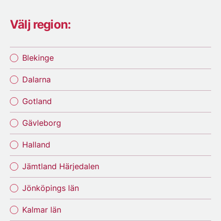
Välj region:
Blekinge
Dalarna
Gotland
Gävleborg
Halland
Jämtland Härjedalen
Jönköpings län
Kalmar län