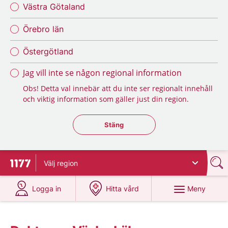
Västra Götaland
Örebro län
Östergötland
Jag vill inte se någon regional information
Obs! Detta val innebär att du inte ser regionalt innehåll
och viktig information som gäller just din region.
Stäng regionsväljaren
Stäng
Välj
region
Till startsidan för 1177
på 1177.se
på 1177.se
Meny
Logga in
Hitta vård