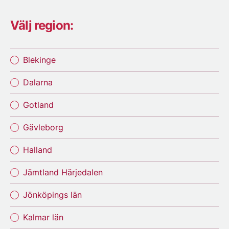
Välj region:
Blekinge
Dalarna
Gotland
Gävleborg
Halland
Jämtland Härjedalen
Jönköpings län
Kalmar län