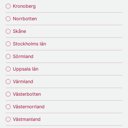
Kronoberg
Norrbotten
Skåne
Stockholms län
Sörmland
Uppsala län
Värmland
Västerbotten
Västernorrland
Västmanland