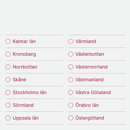
Kalmar län
Värmland
Kronoberg
Västerbotten
Norrbotten
Västernorrland
Skåne
Västmanland
Stockholms län
Västra Götaland
Sörmland
Örebro län
Uppsala län
Östergötland