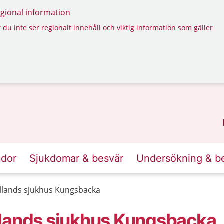
regional information
 du inte ser regionalt innehåll och viktig information som gäller
ador
Sjukdomar & besvär
Undersökning & b
llands sjukhus Kungsbacka
llands sjukhus Kungsbacka