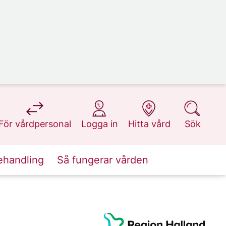
på 1177.se
på 1177.se
på 1177.se
på 1177.se
För vårdpersonal
Logga in
Hitta vård
Sök
ehandling
Så fungerar vården