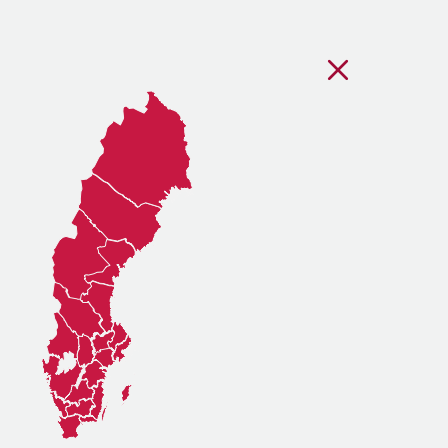
Stäng regionsvälj