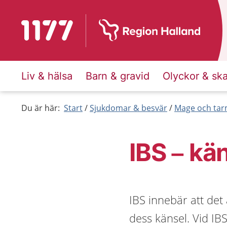
Till startsidan för 1177
Liv & hälsa
Barn & gravid
Olyckor & sk
Du är här:
Start
Sjukdomar & besvär
Mage och ta
IBS – kä
IBS innebär att det
dess känsel. Vid IB