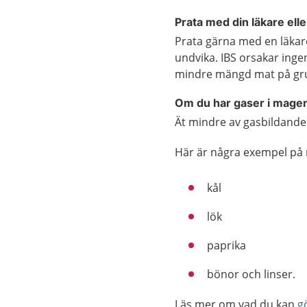
Prata med din läkare elle
Prata gärna med en läkare
undvika. IBS orsakar ingen
mindre mängd mat på gru
Om du har gaser i mage
Ät mindre av gasbildande
Här är några exempel på 
kål
lök
paprika
bönor och linser.
Läs mer om vad du kan
g