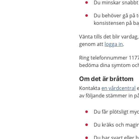
Du minskar snabbt i 
Du behöver gå på t
konsistensen på ba
Vänta tills det blir vard
genom att
logga in
.
Ring telefonnummer 1177
bedöma dina symtom och 
Om det är bråttom
Kontakta
en vårdcentral
e
av följande stämmer in på
Du får plötsligt my
Du kräks och magin
Du har svart eller b