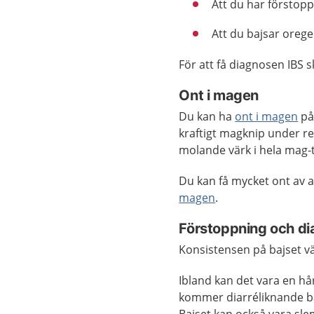
Att du har förstoppn
Att du bajsar oreg
För att få diagnosen IBS 
Ont i magen
Du kan ha
ont i magen
på 
kraftigt magknip under r
molande värk i hela mag-t
Du kan få mycket ont av 
magen
.
Förstoppning och di
Konsistensen på bajset vä
Ibland kan det vara en h
kommer diarréliknande baj