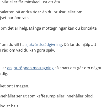
vikt eller får minskad lust att äta.
oaletten på andra tider än du brukar, eller om
jset har ändrats.
ag, om det är helg. Många mottagningar kan du kontakta
 om du vill ha
sjukvårdsrådgivning
. Då får du hjälp att
råd om vad du kan göra själv.
ller
en jouröppen mottagning
så snart det går om något
 dig:
cket ont i magen.
nehållet ser ut som kaffesump eller innehåller blod.
lodigt bajs.