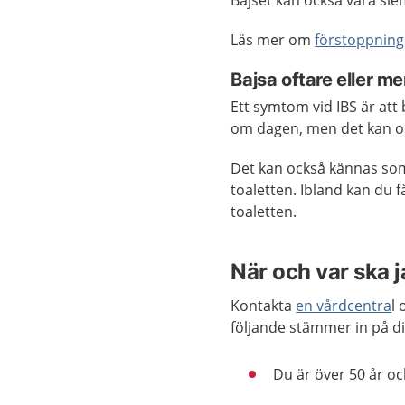
Bajset kan också vara sl
Läs mer om
förstoppning
Bajsa oftare eller me
Ett symtom vid IBS är att
om dagen, men det kan oc
Det kan också kännas som 
toaletten. Ibland kan du få
toaletten.
När och var ska 
Kontakta
en vårdcentra
l
följande stämmer in på di
Du är över 50 år o