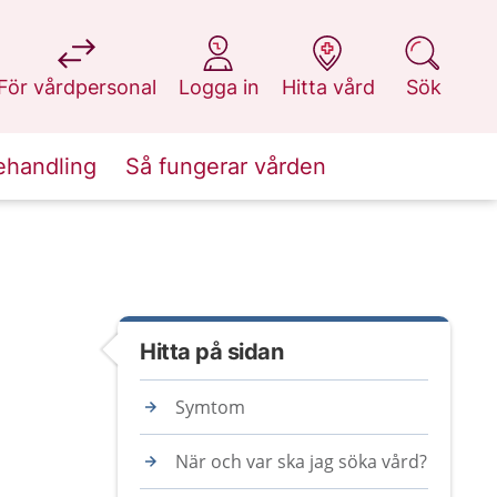
på 1177.se
på 1177.se
på 1177.se
på 1177.se
För vårdpersonal
Logga in
Hitta vård
Sök
ehandling
Så fungerar vården
Hitta på sidan
Symtom
När och var ska jag söka vård?