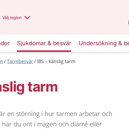
Du har valt region
Välj
en annan
region
Halland
.
ador
Sjukdomar & besvär
Undersökning & b
rm
Tarmbesvär
IBS – känslig tarm
nslig tarm
 är en störning i hur tarmen arbetar och
S har du ont i magen och diarré eller