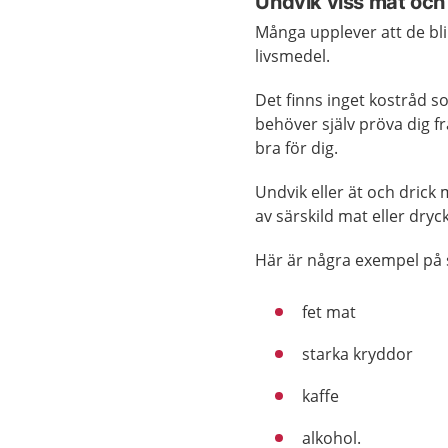
Undvik viss mat och
Många upplever att de blir
livsmedel.
Det finns inget kostråd s
behöver själv pröva dig f
bra för dig.
Undvik eller ät och dric
av särskild mat eller dryck
Här är några exempel på 
fet mat
starka kryddor
kaffe
alkohol.