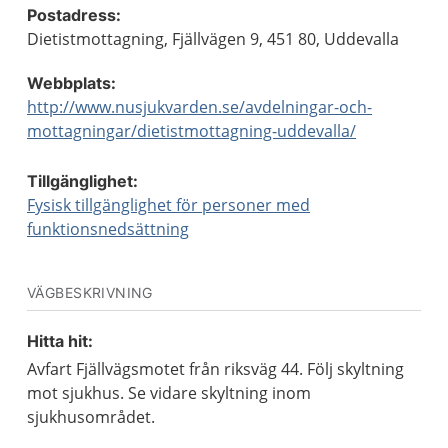
Postadress:
Dietistmottagning, Fjällvägen 9, 451 80, Uddevalla
Webbplats:
http://www.nusjukvarden.se/avdelningar-och-
mottagningar/dietistmottagning-uddevalla/
Tillgänglighet:
Fysisk tillgänglighet för personer med
funktionsnedsättning
VÄGBESKRIVNING
Hitta hit:
Avfart Fjällvägsmotet från riksväg 44. Följ skyltning
mot sjukhus. Se vidare skyltning inom
sjukhusområdet.