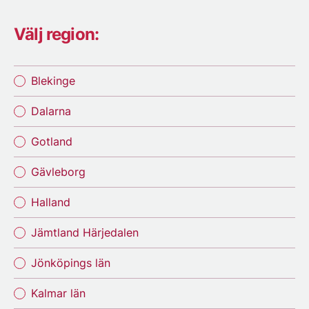
Välj region:
Blekinge
Dalarna
Gotland
Gävleborg
Halland
Jämtland Härjedalen
Jönköpings län
Kalmar län