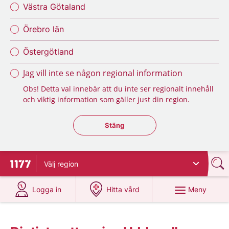
Västra Götaland
Örebro län
Östergötland
Jag vill inte se någon regional information
Obs! Detta val innebär att du inte ser regionalt innehåll
och viktig information som gäller just din region.
Stäng regionsväljaren
Stäng
Välj
region
Till startsidan för 1177
på 1177.se
på 1177.se
Meny
Logga in
Hitta vård