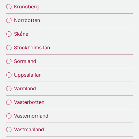
Kronoberg
Norrbotten
Skåne
Stockholms län
Sörmland
Uppsala län
Värmland
Västerbotten
Västernorrland
Västmanland