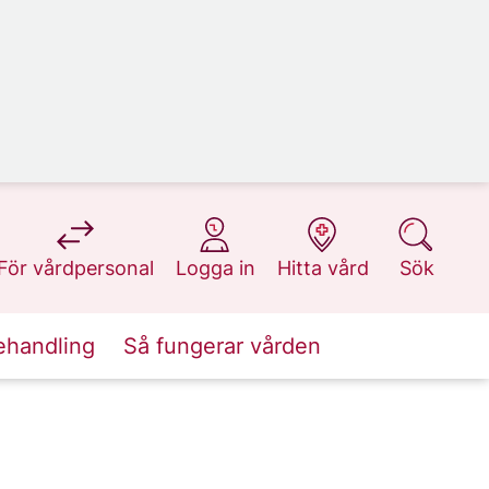
på 1177.se
på 1177.se
på 1177.se
på 1177.se
För vårdpersonal
Logga in
Hitta vård
Sök
ehandling
Så fungerar vården