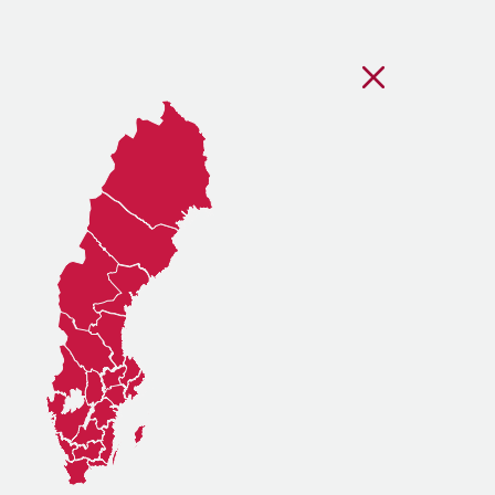
Stäng regionsvälj