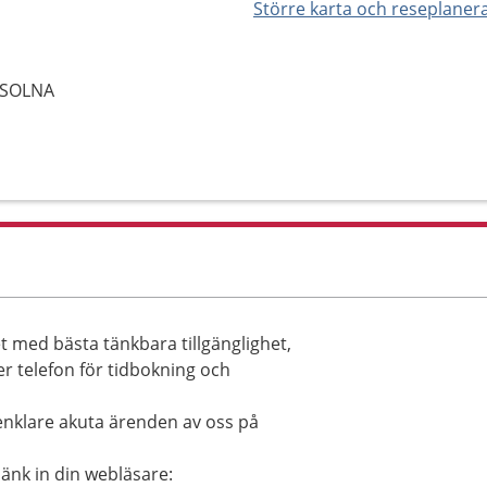
Större karta och reseplaner
4 SOLNA
et med bästa tänkbara tillgänglighet,
er telefon för tidbokning och
enklare akuta ärenden av oss på
länk in din webläsare: