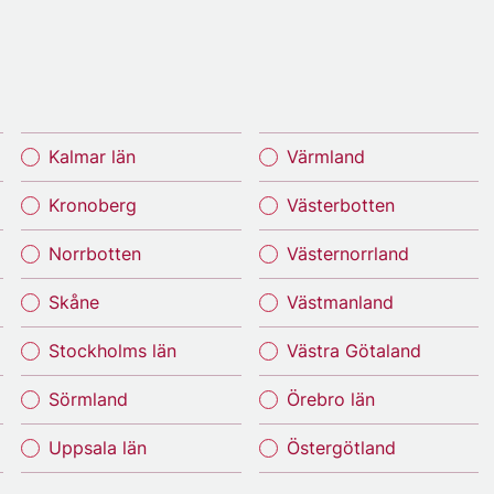
Kalmar län
Värmland
Kronoberg
Västerbotten
Norrbotten
Västernorrland
Skåne
Västmanland
Stockholms län
Västra Götaland
Sörmland
Örebro län
Uppsala län
Östergötland