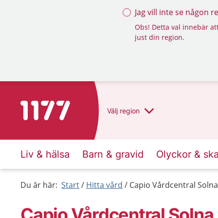
Jag vill inte se någon 
Obs! Detta val innebär att
just din region.
Till startsidan för 1177
Välj
region
Liv & hälsa
Barn & gravid
Olyckor & sk
Du är här:
Start
Hitta vård
Capio Vårdcentral Solna
Capio Vårdcentral Solna