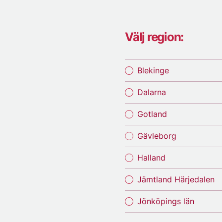
Välj region:
Blekinge
Dalarna
Gotland
Gävleborg
Halland
Jämtland Härjedalen
Jönköpings län