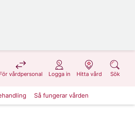
på 1177.se
på 1177.se
på 1177.se
på 1177.se
För vårdpersonal
Logga in
Hitta vård
Sök
ehandling
Så fungerar vården