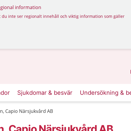
regional information
 du inte ser regionalt innehåll och viktig information som gäller
ador
Sjukdomar & besvär
Undersökning & b
n, Capio Närsjukvård AB
n, Capio Närsjukvård AB