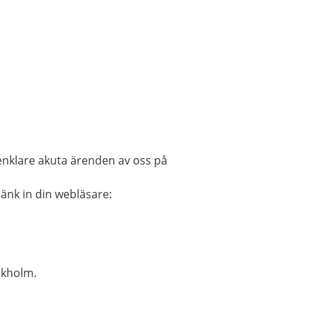
enklare akuta ärenden av oss på
länk in din webläsare:
ckholm.