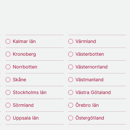
Kalmar län
Värmland
Kronoberg
Västerbotten
Norrbotten
Västernorrland
Skåne
Västmanland
Stockholms län
Västra Götaland
Sörmland
Örebro län
Uppsala län
Östergötland