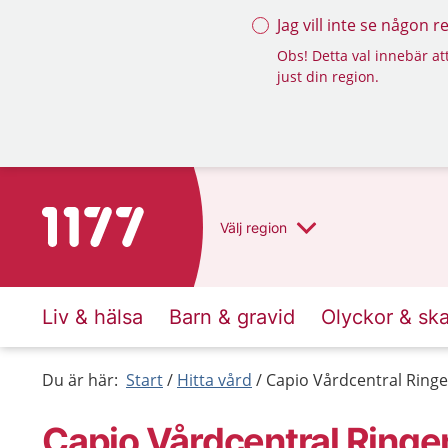
Jag vill inte se någon 
Obs! Detta val innebär att
just din region.
Till startsidan för 1177
Välj
region
Liv & hälsa
Barn & gravid
Olyckor & sk
Du är här:
Start
Hitta vård
Capio Vårdcentral Ringe
Capio Vårdcentral Ringe