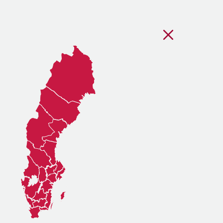
Stäng regionsvälj