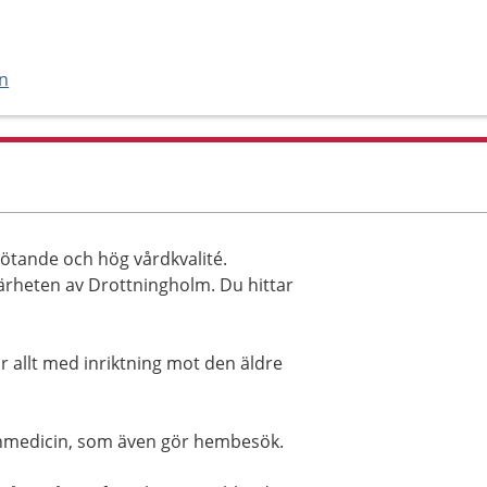
en
emötande och hög vårdkvalité.
närheten av Drottningholm. Du hittar
 allt med inriktning mot den äldre
änmedicin, som även gör hembesök.