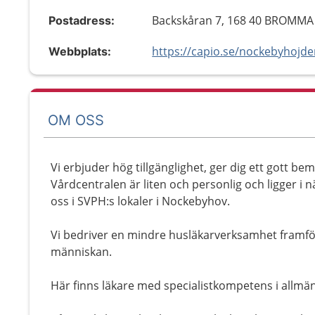
Backskåran 7, 168 40 BROMMA
Postadress:
https://capio.se/nockebyhojd
Webbplats:
OM OSS
Vi erbjuder hög tillgänglighet, ger dig ett gott b
Vårdcentralen är liten och personlig och ligger i 
oss i SVPH:s lokaler i Nockebyhov.
Vi bedriver en mindre husläkarverksamhet framför
människan.
Här finns läkare med specialistkompetens i allm