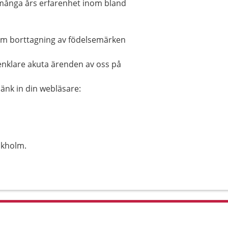
 många års erfarenhet inom bland
som borttagning av födelsemärken
enklare akuta ärenden av oss på
länk in din webläsare:
ckholm.