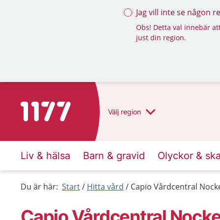
Jag vill inte se någon 
Obs! Detta val innebär att
just din region.
Till startsidan för 1177
Välj
region
Liv & hälsa
Barn & gravid
Olyckor & sk
Du är här:
Start
Hitta vård
Capio Vårdcentral Noc
Capio Vårdcentral Nock