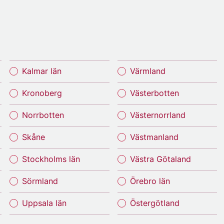
Kalmar län
Värmland
Kronoberg
Västerbotten
Norrbotten
Västernorrland
Skåne
Västmanland
Stockholms län
Västra Götaland
Sörmland
Örebro län
Uppsala län
Östergötland