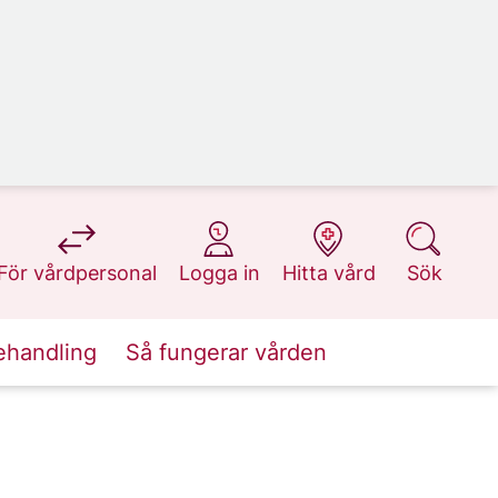
på 1177.se
på 1177.se
på 1177.se
på 1177.se
För vårdpersonal
Logga in
Hitta vård
Sök
ehandling
Så fungerar vården