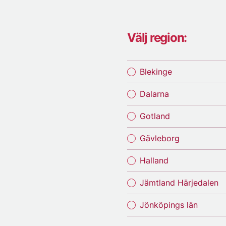
Välj region:
Blekinge
Dalarna
Gotland
Gävleborg
Halland
Jämtland Härjedalen
Jönköpings län