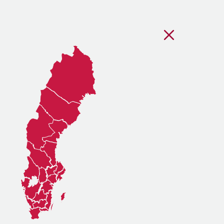
Stäng regionsvälj