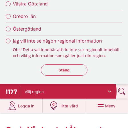
Västra Götaland
Örebro län
Östergötland
Jag vill inte se någon regional information
Obs! Detta val innebär att du inte ser regionalt innehåll
och viktig information som gäller just din region.
Stäng regionsväljaren
Stäng
Välj
region
Till startsidan för 1177
på 1177.se
på 1177.se
Meny
Logga in
Hitta vård