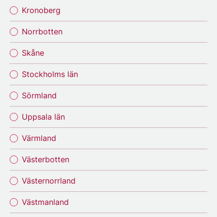
Kronoberg
Norrbotten
Skåne
Stockholms län
Sörmland
Uppsala län
Värmland
Västerbotten
Västernorrland
Västmanland