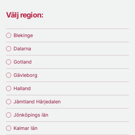
Välj region:
Blekinge
Dalarna
Gotland
Gävleborg
Halland
Jämtland Härjedalen
Jönköpings län
Kalmar län