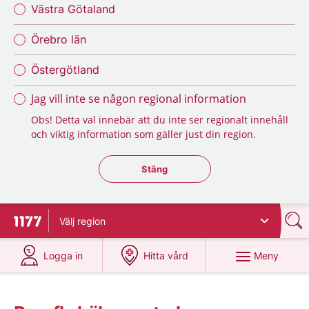
Västra Götaland
Örebro län
Östergötland
Jag vill inte se någon regional information
Obs! Detta val innebär att du inte ser regionalt innehåll
och viktig information som gäller just din region.
Stäng regionsväljaren
Stäng
Välj
region
Till startsidan för 1177
på 1177.se
på 1177.se
Meny
Logga in
Hitta vård