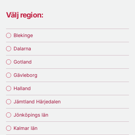
Välj region:
Blekinge
Dalarna
Gotland
Gävleborg
Halland
Jämtland Härjedalen
Jönköpings län
Kalmar län