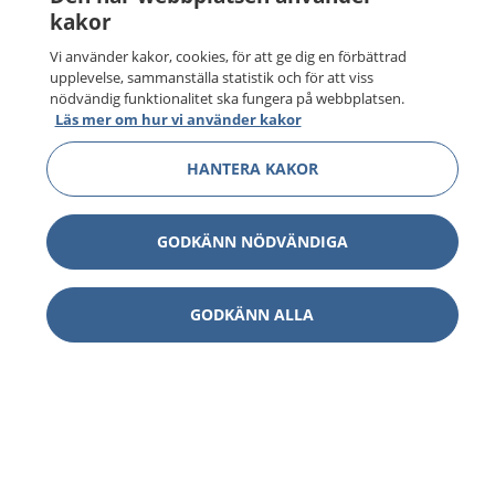
kakor
Vi använder kakor, cookies, för att ge dig en förbättrad
upplevelse, sammanställa statistik och för att viss
nödvändig funktionalitet ska fungera på webbplatsen.
Läs mer om hur vi använder kakor
HANTERA KAKOR
GODKÄNN NÖDVÄNDIGA
GODKÄNN ALLA
1177
–
tryggt om din hälsa och vård
På 1177.se får du råd om hälsa och information om
sjukdomar och vilka mottagningar du kan kontakta.