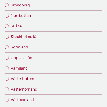
Kronoberg
Norrbotten
Skåne
Stockholms län
Sörmland
Uppsala län
Värmland
Västerbotten
Västernorrland
Västmanland