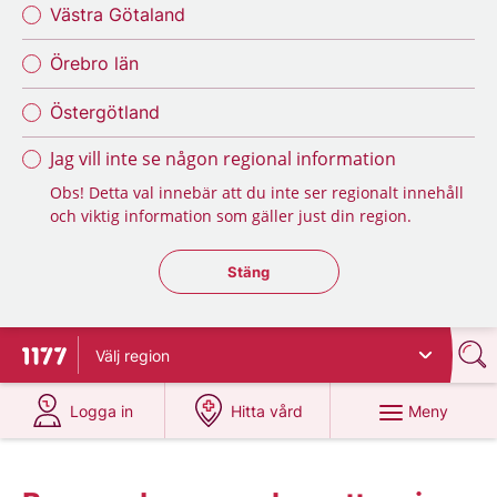
Västra Götaland
Örebro län
Östergötland
Jag vill inte se någon regional information
Obs! Detta val innebär att du inte ser regionalt innehåll
och viktig information som gäller just din region.
Stäng regionsväljaren
Stäng
Välj
region
Till startsidan för 1177
på 1177.se
på 1177.se
Meny
Logga in
Hitta vård