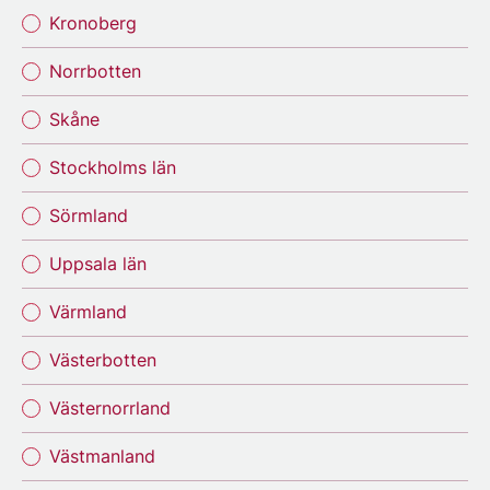
Kronoberg
Norrbotten
Skåne
Stockholms län
Sörmland
Uppsala län
Värmland
Västerbotten
Västernorrland
Västmanland