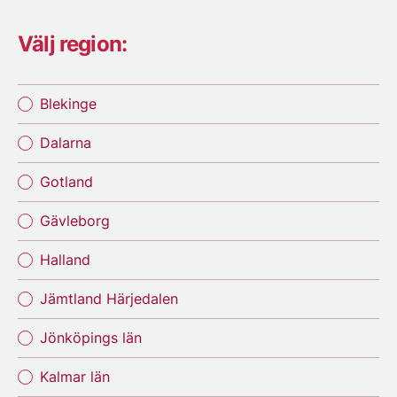
Välj region:
Blekinge
Dalarna
Gotland
Gävleborg
Halland
Jämtland Härjedalen
Jönköpings län
Kalmar län