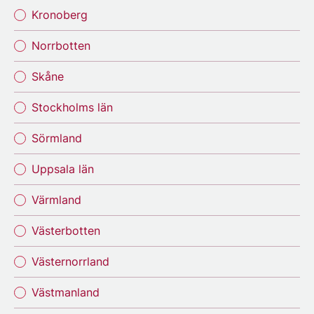
Kronoberg
Norrbotten
Skåne
Stockholms län
Sörmland
Uppsala län
Värmland
Västerbotten
Västernorrland
Västmanland