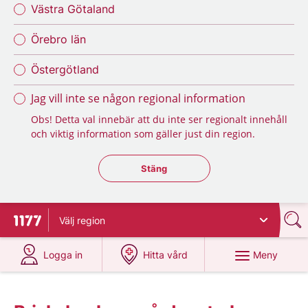
Västra Götaland
Örebro län
Östergötland
Jag vill inte se någon regional information
Obs! Detta val innebär att du inte ser regionalt innehåll
och viktig information som gäller just din region.
Stäng regionsväljaren
Stäng
Välj
region
Till startsidan för 1177
på 1177.se
på 1177.se
Meny
Logga in
Hitta vård