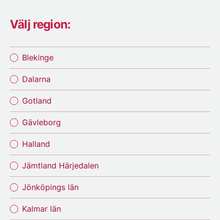
Välj region:
Blekinge
Dalarna
Gotland
Gävleborg
Halland
Jämtland Härjedalen
Jönköpings län
Kalmar län