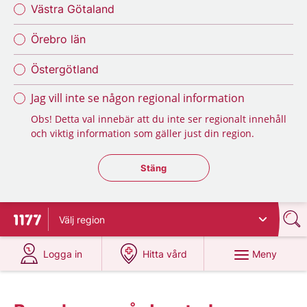
Västra Götaland
Örebro län
Östergötland
Jag vill inte se någon regional information
Obs! Detta val innebär att du inte ser regionalt innehåll
och viktig information som gäller just din region.
Stäng regionsväljaren
Stäng
Välj
region
Till startsidan för 1177
på 1177.se
på 1177.se
Meny
Logga in
Hitta vård