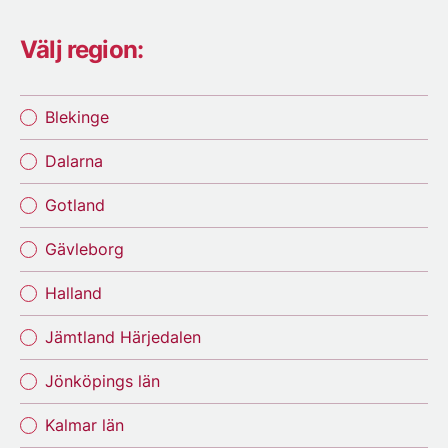
Välj region:
Blekinge
Dalarna
Gotland
Gävleborg
Halland
Jämtland Härjedalen
Jönköpings län
Kalmar län