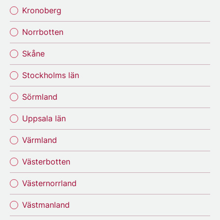
Kronoberg
Norrbotten
Skåne
Stockholms län
Sörmland
Uppsala län
Värmland
Västerbotten
Västernorrland
Västmanland