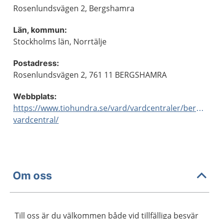
Rosenlundsvägen 2, Bergshamra
Län, kommun:
Stockholms län, Norrtälje
Postadress:
Rosenlundsvägen 2, 761 11 BERGSHAMRA
Webbplats:
https://www.tiohundra.se/vard/vardcentraler/bergsha
vardcentral/
Om oss
Till oss är du välkommen både vid tillfälliga besvär