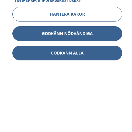
Läs mer om hur vi använder kakor
HANTERA KAKOR
GODKÄNN NÖDVÄNDIGA
GODKÄNN ALLA
1177
–
tryggt om din hälsa och vård
På 1177.se får du råd om hälsa och information om
sjukdomar och vilka mottagningar du kan kontakta.