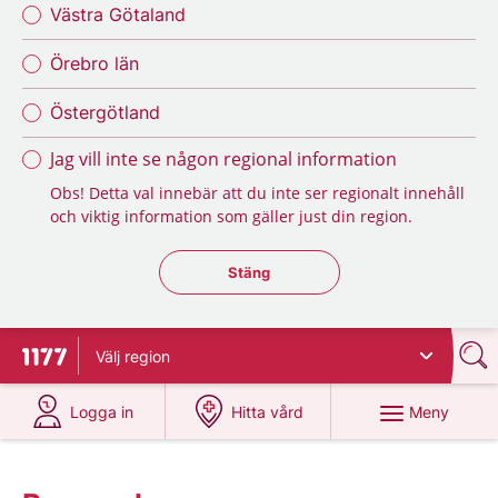
Västra Götaland
Örebro län
Östergötland
Jag vill inte se någon regional information
Obs! Detta val innebär att du inte ser regionalt innehåll
och viktig information som gäller just din region.
Stäng regionsväljaren
Stäng
Välj
region
Till startsidan för 1177
på 1177.se
på 1177.se
Meny
Logga in
Hitta vård