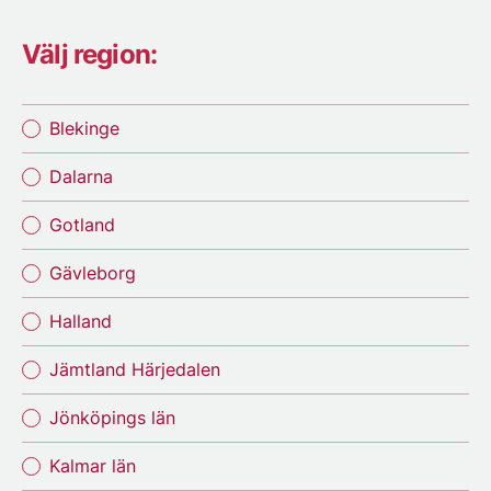
Välj region:
Blekinge
Dalarna
Gotland
Gävleborg
Halland
Jämtland Härjedalen
Jönköpings län
Kalmar län