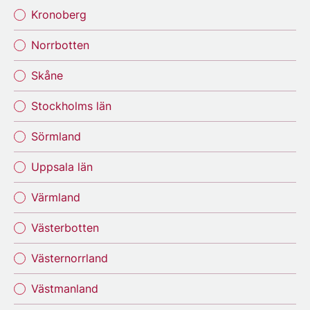
Kronoberg
Norrbotten
Skåne
Stockholms län
Sörmland
Uppsala län
Värmland
Västerbotten
Västernorrland
Västmanland