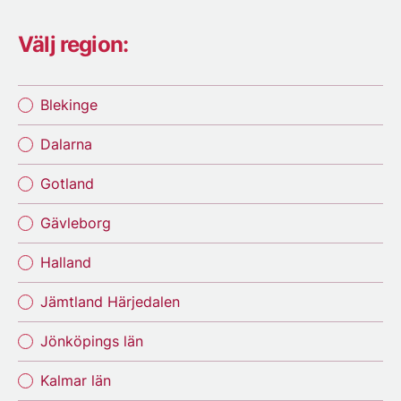
Välj region:
Blekinge
Dalarna
Gotland
Gävleborg
Halland
Jämtland Härjedalen
Jönköpings län
Kalmar län