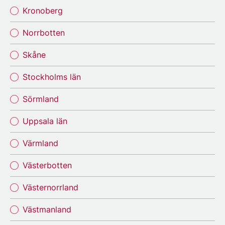
Kronoberg
Norrbotten
Skåne
Stockholms län
Sörmland
Uppsala län
Värmland
Västerbotten
Västernorrland
Västmanland