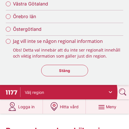
Västra Götaland
Örebro län
Östergötland
Jag vill inte se någon regional information
Obs! Detta val innebär att du inte ser regionalt innehåll
och viktig information som gäller just din region.
Stäng regionsväljaren
Stäng
Välj
region
Till startsidan för 1177
på 1177.se
på 1177.se
Meny
Logga in
Hitta vård